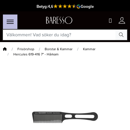
Hem
Frisörshop
Borstar & Kammar
Kammar
Hercules 619-416 7" - Hårkam
×
Passar din varukorg
-15%