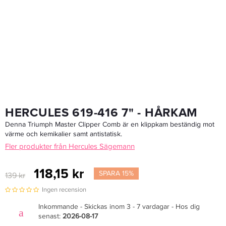
Färgpensel 50 Mm
16,15 kr
19 kr
LÄGG I VARUKORGEN
HERCULES 619-416 7" - HÅRKAM
Denna Triumph Master Clipper Comb är en klippkam beständig mot
värme och kemikalier samt antistatisk.
Fler produkter från Hercules Sägemann
118,15 kr
SPARA 15%
139 kr
Ingen recension
Inkommande - Skickas inom 3 - 7 vardagar - Hos dig
senast:
2026-08-17