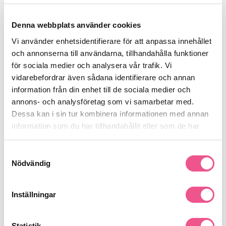
Recensioner
Denna webbplats använder cookies
Vi använder enhetsidentifierare för att anpassa innehållet
och annonserna till användarna, tillhandahålla funktioner
Finns i:
för sociala medier och analysera vår trafik. Vi
Frisörshop
Borstar & Kammar
Kammar
vidarebefordrar även sådana identifierare och annan
information från din enhet till de sociala medier och
annons- och analysföretag som vi samarbetar med.
Dessa kan i sin tur kombinera informationen med annan
Liknande produkter
information som du har tillhandahållit eller som de har
samlat in när du har använt deras tjänster.
-15%
-15%
-
Samtyckesval
Nödvändig
Inställningar
Statistik