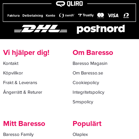
Vi hjälper dig!
Om Baresso
Kontakt
Baresso Magasin
Köpvillkor
Om Baresso.se
Frakt & Leverans
Cookiepolicy
Ångerrätt & Returer
Integritetspolicy
Smspolicy
Mitt Baresso
Populärt
Baresso Family
Olaplex