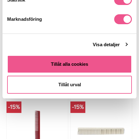
Hercules 621-376 - Hårkam
Triumph 95/256 Styling Comb 8"
- Hårkam
Marknadsföring
186,15 kr
92,65 kr
219 kr
109 kr
Visa detaljer
LÄGG I VARUKORGEN
LÄGG I VARUKORGEN
Tillåt alla cookies
Tillåt urval
Köps ofta tillsammans
-15%
-15%