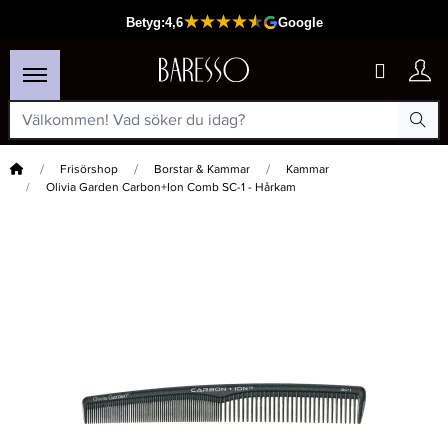
Hem
Frisörshop
Borstar & Kammar
Kammar
Olivia Garden Carbon+Ion Comb SC-1 - Hårkam
×
Passar din varukorg
-15%