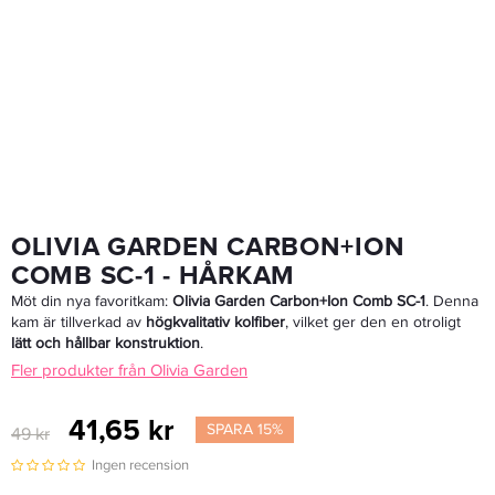
Revlon Young Color Excel 6 Dark Blonde - Toning
194,65 kr
229 kr
LÄGG I VARUKORGEN
OLIVIA GARDEN CARBON+ION
COMB SC-1 - HÅRKAM
Möt din nya favoritkam:
Olivia Garden Carbon+Ion Comb SC-1
. Denna
kam är tillverkad av
högkvalitativ kolfiber
, vilket ger den en otroligt
lätt och hållbar konstruktion
.
Fler produkter från Olivia Garden
41,65 kr
SPARA 15%
49 kr
Ingen recension