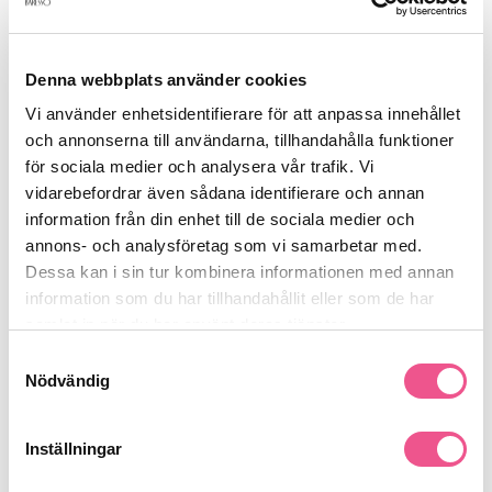
Produktdetaljer
Denna webbplats använder cookies
Recensioner
Vi använder enhetsidentifierare för att anpassa innehållet
och annonserna till användarna, tillhandahålla funktioner
för sociala medier och analysera vår trafik. Vi
Finns i:
vidarebefordrar även sådana identifierare och annan
Frisörshop
Borstar & Kammar
Kammar
information från din enhet till de sociala medier och
annons- och analysföretag som vi samarbetar med.
Dessa kan i sin tur kombinera informationen med annan
information som du har tillhandahållit eller som de har
Liknande produkter
samlat in när du har använt deras tjänster.
Samtyckesval
-15%
-15%
-
Nödvändig
Inställningar