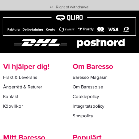
↩
Right of withdrawal
Vi hjälper dig!
Om Baresso
Frakt & Leverans
Baresso Magasin
Ångerrätt & Returer
Om Baresso.se
Kontakt
Cookiepolicy
Köpvillkor
Integritetspolicy
Smspolicy
Mitt Baresso
Populärt