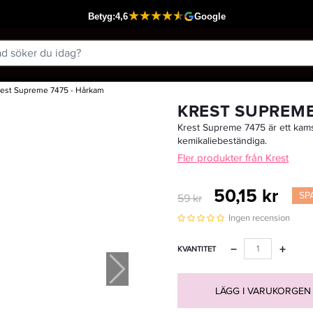
rest Supreme 7475 - Hårkam
Passar din varukorg
KREST SUPREME
Krest Supreme 7475 är ett kams
kemikaliebeständiga.
Fler produkter från Krest
50,15 kr
SP
59 kr
Ingen recension
−
+
KVANTITET
LÄGG I VARUKORGEN