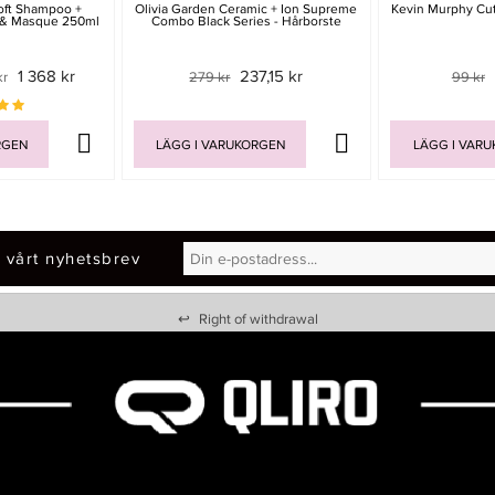
Soft Shampoo +
Olivia Garden Ceramic + Ion Supreme
Kevin Murphy Cu
 & Masque 250ml
Combo Black Series - Hårborste
1 368 kr
237,15 kr
kr
279 kr
99 kr
RGEN
LÄGG I VARUKORGEN
LÄGG I VAR
 vårt nyhetsbrev
↩
Right of withdrawal