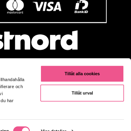
Tillåt alla cookies
illhandahålla
Populärt
ifierare och
Olaplex
Tillåt urval
vi
Kevin Murphy
 du har
K18
Elverktyg & Klippmaskiner
Parfym
Fynda
ring