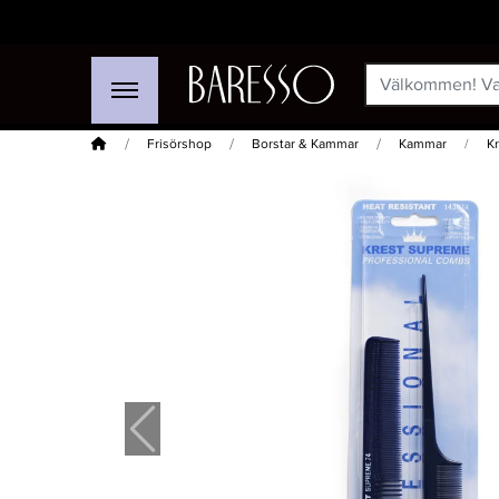
Hem
Frisörshop
Borstar & Kammar
Kammar
K
-40%