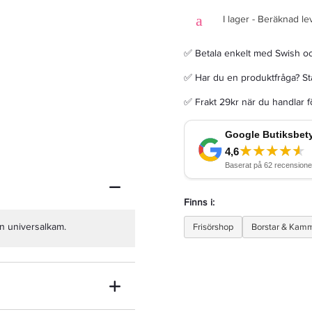
I lager - Beräknad le
✅ Betala enkelt med Swish o
✅ Har du en produktfråga? Sta
Schwarzkopf Session Label The Mousse Volumizing Soufflé 200 Ml - Hårmousse
✅ Frakt 29kr när du handlar 
147 kr
245 kr
LÄGG I VARUKORGEN
Finns i:
n universalkam.
Frisörshop
Borstar & Kam