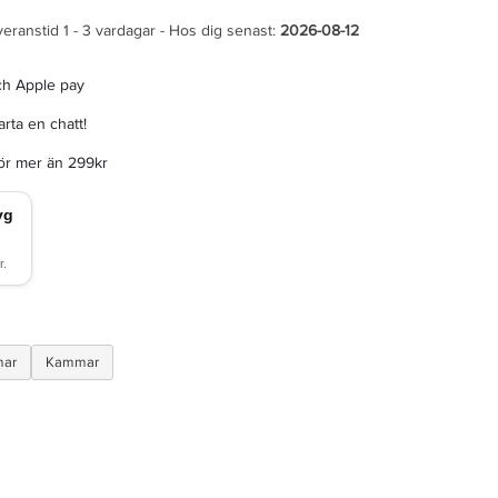
veranstid 1 - 3 vardagar - Hos dig senast:
2026-08-12
ch Apple pay
rta en chatt!
för mer än 299kr
mar
Kammar