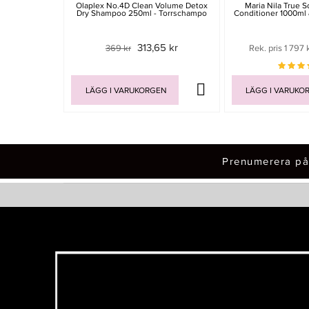
Olaplex No.4D Clean Volume Detox
Maria Nila True 
Dry Shampoo 250ml - Torrschampo
Conditioner 1000ml
313,65 kr
369 kr
Rek. pris 1 797 
LÄGG I VARUKORGEN
LÄGG I VARUKO
Prenumerera på