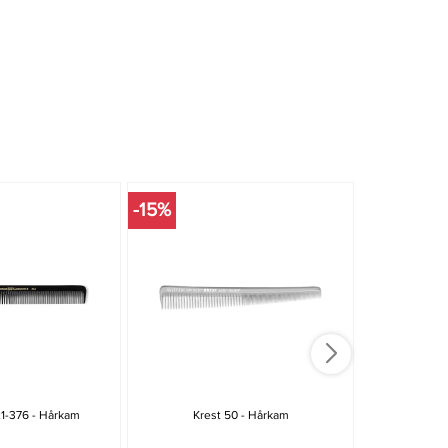
-15%
-15%
1-376 - Hårkam
Krest 50 - Hårkam
Kre