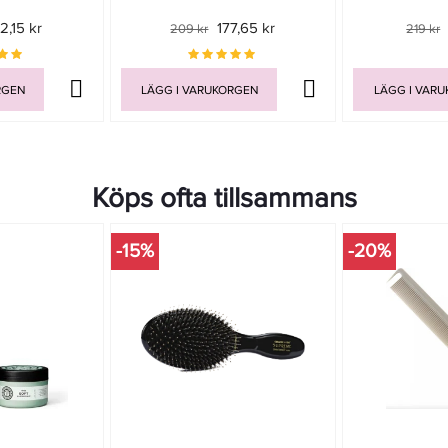
2,15 kr
177,65 kr
209 kr
219 kr
RGEN
LÄGG I VARUKORGEN
LÄGG I VAR
Köps ofta tillsammans
-15%
-20%