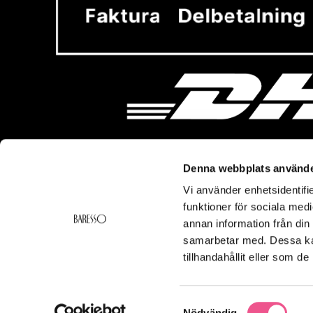
Denna webbplats använde
Vi använder enhetsidentifie
Vi hjälper dig!
Om Ba
funktioner för sociala medi
Kontakt
Baresso 
annan information från din
Köpvillkor
Om Bares
samarbetar med. Dessa kan
Frakt & Leverans
Cookiepol
tillhandahållit eller som d
Ångerrätt & Returer
Integritets
Smspolicy
Samtyckesval
Nödvändig