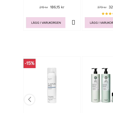
186,15 kr
32
219 kr
379 kr
LÄGG I VARUKORGEN
LÄGG I VARUKO
-15%