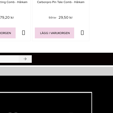
tting Comb - Hårkam
Carbonpro Pin Tale Comb - Hårkam
Ghd Paddl
79,20 kr
29,50 kr
59 kr
349 
UKORGEN
LÄGG I VARUKORGEN
LÄGG I V