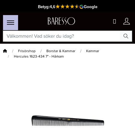
Hem
Frisörshop
Borstar & Kammar
Kammar
Hercules 1623-434 7" - Hårkam
×
Passar din varukorg
-15%