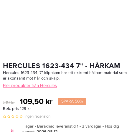
Hercules 627-374 - Hårkam
177,65 kr
209 kr
LÄGG I VARUKORGEN
HERCULES 1623-434 7" - HÅRKAM
Hercules 1623-434, 7" klippkam har ett extremt hållbart material som
är skonsamt mot hår och skalp.
Fler produkter från Hercules
109,50 kr
SPARA 50%
219 kr
Rek. pris 129 kr
Ingen recension
I lager - Beräknad leveranstid 1 - 3 vardagar - Hos dig
senast:
2026-08-12