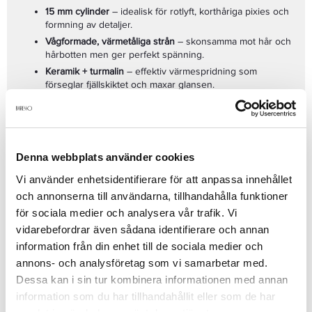
15 mm cylinder
– idealisk för rotlyft, korthåriga pixies och
formning av detaljer.
Vågformade, värmetåliga strån
– skonsamma mot hår och
hårbotten men ger perfekt spänning.
Keramik + turmalin
– effektiv värmespridning som
förseglar fjällskiktet och maxar glansen.
Jon-teknologi
– neutraliserar statisk elektricitet och
Föna, forma och polera med millimeterprecision –
Olivia Garden
lämnar håret silkesmjukt och frissfritt.
Expert Blowout Shine 15 mm
ger salongsglans, antibakteriellt
Ultralätt, ergonomiskt handtag
– sömlöst, snaggfritt grepp
skydd och en friss-fri finish på rekordtid.
som minskar handtrötthet.
Se mer
Denna webbplats använder cookies
Stora ventilationshål
– turbo­luftflöde för snabbare föning
och längre hållbarhet på stylingen.
Vi använder enhetsidentifierare för att anpassa innehållet
Utdragbar delnings­pinne
– gömd i skaftet för snabb
och annonserna till användarna, tillhandahålla funktioner
sektionering av håret.
för sociala medier och analysera vår trafik. Vi
Produktdetaljer
vidarebefordrar även sådana identifierare och annan
information från din enhet till de sociala medier och
annons- och analysföretag som vi samarbetar med.
Recensioner
Dessa kan i sin tur kombinera informationen med annan
information som du har tillhandahållit eller som de har