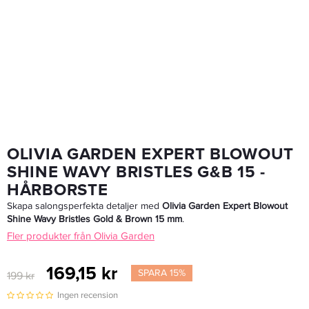
Olivia Garden Ceramic + Ion 45 Black Series - Hårborste
203,15 kr
239 kr
LÄGG I VARUKORGEN
OLIVIA GARDEN EXPERT BLOWOUT
SHINE WAVY BRISTLES G&B 15 -
HÅRBORSTE
Skapa salongsperfekta detaljer med
Olivia Garden Expert Blowout
Shine Wavy Bristles Gold & Brown 15 mm
.
Fler produkter från Olivia Garden
169,15 kr
SPARA 15%
199 kr
Ingen recension