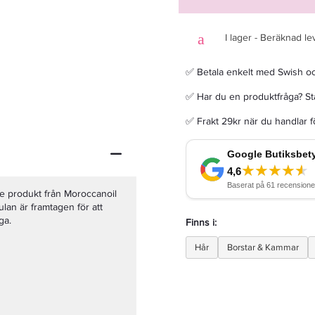
I lager - Beräknad le
✅ Betala enkelt med Swish o
Permanentspolar Blå 13mm
✅ Har du en produktfråga? Sta
✅ Frakt 29kr när du handlar 
50,15 kr
59 kr
LÄGG I VARUKORGEN
e produkt från Moroccanoil
ulan är framtagen för att
ga.
Finns i:
Hår
Borstar & Kammar