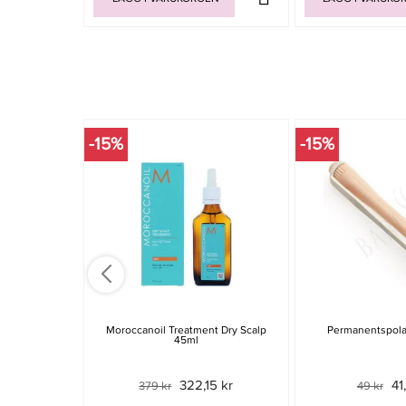
-15%
-15%
Moroccanoil Treatment Dry Scalp
Permanentspola
45ml
322,15 kr
41
379 kr
49 kr