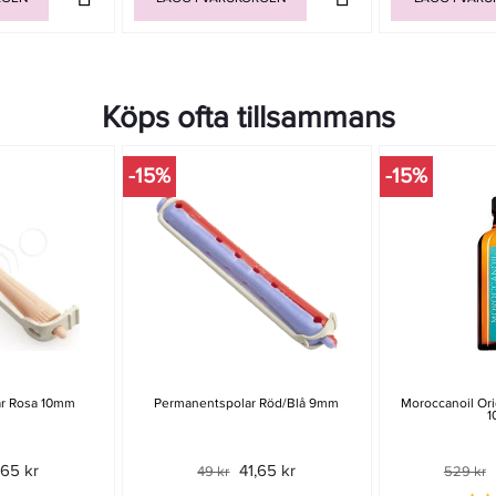
Köps ofta tillsammans
-15%
-15%
r Rosa 10mm
Permanentspolar Röd/Blå 9mm
Moroccanoil Ori
1
,65 kr
41,65 kr
49 kr
529 kr