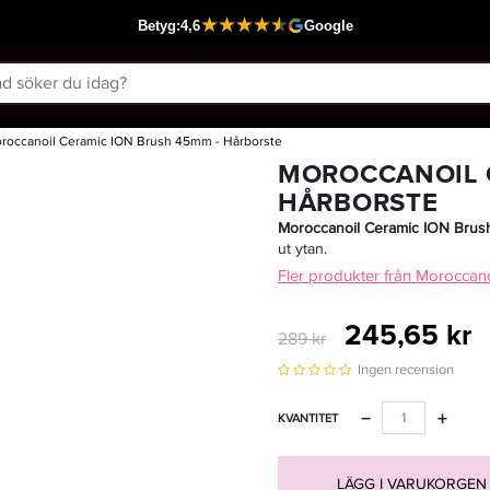
roccanoil Ceramic ION Brush 45mm - Hårborste
Passar din varukorg
MOROCCANOIL 
HÅRBORSTE
Moroccanoil Ceramic ION Bru
ut ytan.
Fler produkter från Moroccano
245,65 kr
289 kr
Ingen recension
−
+
KVANTITET
LÄGG I VARUKORGEN