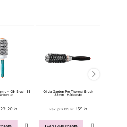
-15%
amic + ION Brush 55
Olivia Garden Pro Thermal Brush
BabylissPro
Hårborste
33mm - Hårborste
Brush L 
231,20 kr
159 kr
Rek. pris 199 kr
279 
UKORGEN
LÄGG I VARUKORGEN
LÄGG I V