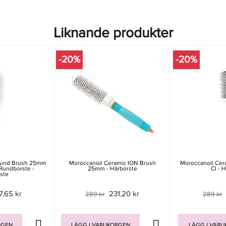
Liknande produkter
-20%
-20%
Round Brush 25mm
Moroccanoil Ceramic ION Brush
Moroccanoil Cer
 Rundborste -
25mm - Hårborste
CI - 
ste
7,65 kr
231,20 kr
289 kr
289 kr
RGEN
LÄGG I VARUKORGEN
LÄGG I VAR