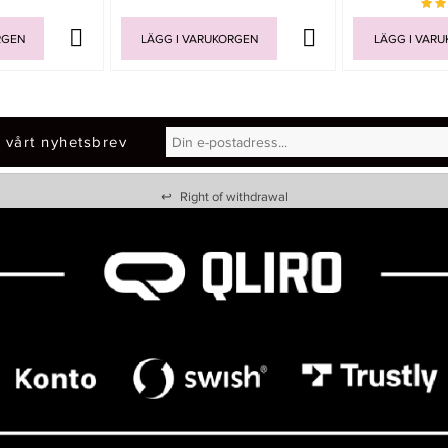
RGEN
LÄGG I VARUKORGEN
LÄGG I VAR
 vårt nyhetsbrev
↩
Right of withdrawal