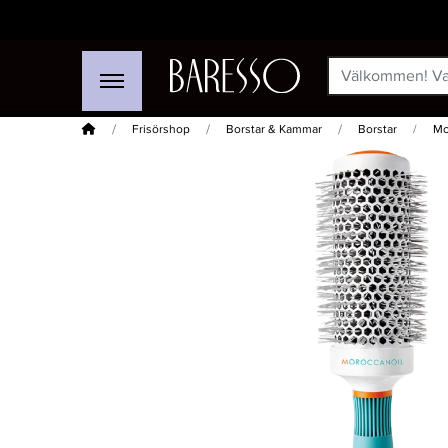
Hem
Frisörshop
Borstar & Kammar
Borstar
Mo
-15%