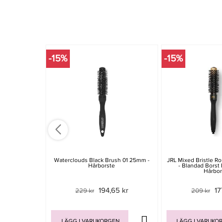
-15%
-15%
Waterclouds Black Brush 01 25mm -
JRL Mixed Bristle 
Hårborste
- Blandad Borst
Hårbor
194,65 kr
17
229 kr
209 kr
LÄGG I VARUKORGEN
LÄGG I VARUKO