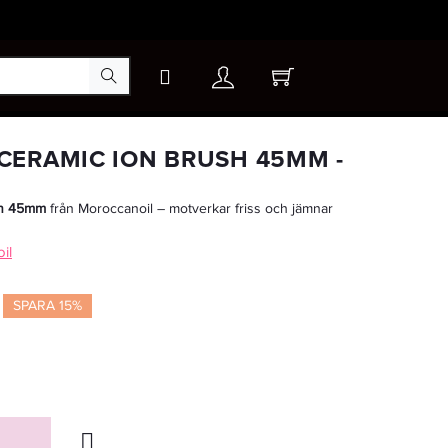
×
CERAMIC ION BRUSH 45MM -
sh 45mm
från Moroccanoil – motverkar friss och jämnar
-15%
il
SPARA 15%