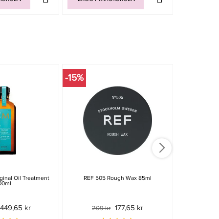
-15%
-15%
ginal Oil Treatment
REF 505 Rough Wax 85ml
Permanent
00ml
449,65 kr
177,65 kr
209 kr
49 