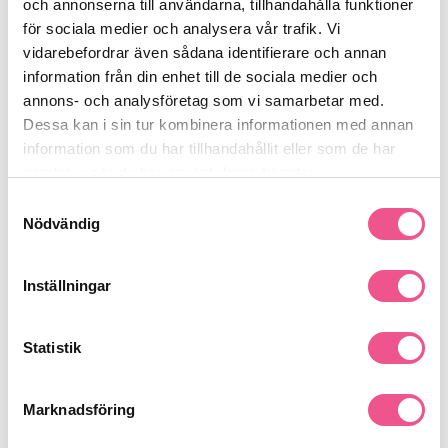
och annonserna till användarna, tillhandahålla funktioner
Modell: Detangling Brush Narrow
Användning: Vått och torrt hår
för sociala medier och analysera vår trafik. Vi
vidarebefordrar även sådana identifierare och annan
Bravehead Detangling Brush Narrow är ett perfekt verktyg för
information från din enhet till de sociala medier och
både salonger och hemmabruk som vill reda ut håret snabbt
och skonsamt.
annons- och analysföretag som vi samarbetar med.
Se mer
Dessa kan i sin tur kombinera informationen med annan
information som du har tillhandahållit eller som de har
samlat in när du har använt deras tjänster.
Samtyckesval
Produktdetaljer
Nödvändig
Recensioner
Inställningar
Statistik
Finns i:
Frisörshop
Borstar & Kammar
Borstar
Marknadsföring