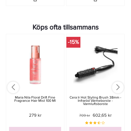
Köps ofta tillsammans
-15%
-
Maria Nila Floral Drift Fine
Cera Ir Hot Styling Brush 38mm -
Fragrance Hair Mist 100 Ml
Infraröd Värmeborste -
Varmluftsborste
279 kr
602,65 kr
709 kr