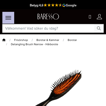
Hem
Frisörshop
Borstar & Kammar
Borstar
Detangling Brush Narrow - Hårborste
×
Passar din varukorg
-15%