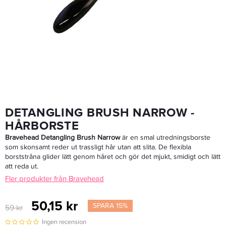
Detangling Brush Oval - Hårborste
50,15 kr
59 kr
LÄGG I VARUKORGEN
DETANGLING BRUSH NARROW -
HÅRBORSTE
Bravehead Detangling Brush Narrow
är en smal utredningsborste
som skonsamt reder ut trassligt hår utan att slita. De flexibla
borststråna glider lätt genom håret och gör det mjukt, smidigt och lätt
att reda ut.
Fler produkter från Bravehead
50,15 kr
SPARA 15%
59 kr
Ingen recension