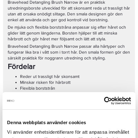
Bravehead Detangling Brush Narrow är en praktisk
utredningsborste utvecklad för att skonsamt reda ut trassligt hår
utan att orsaka onödigt slitage. Den smala designen gör den
enkel att använda och ger god kontroll vid borstning.
De mjuka och flexibla borststråna anpassar sig efter håret och
glider lätt genom längderna. Borsten hjälper till att minska
hårbrott och gör håret mer följsamt och lätt att styla.
Bravehead Detangling Brush Narrow passar alla hårtyper och
fungerar lika bra i vått som i torrt hår. Den smala formen gör den
särskilt praktisk för noggrann utredning och styling.
Fördelar
Reder ut trassligt hår skonsamt
Minskar risken för hårbrott
Flexibla borststrån
Passar alla hårtyper
Kan användas i vått och torrt hår
Smal design för bättre kontroll
Produktinformation
Denna webbplats använder cookies
Produkttyp: Utredningsborste
Vi använder enhetsidentifierare för att anpassa innehållet
Varumärke: Bravehead