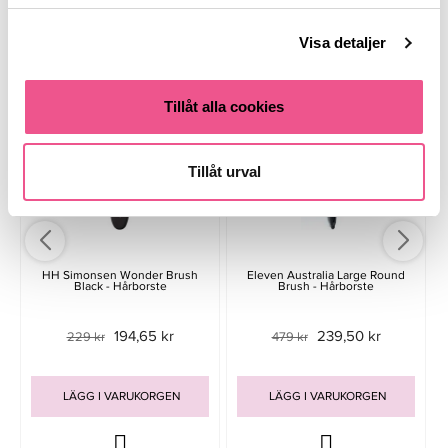
Liknande produkter
Visa detaljer
-15%
-50%
-
Tillåt alla cookies
Tillåt urval
HH Simonsen Wonder Brush
Eleven Australia Large Round
Black - Hårborste
Brush - Hårborste
194,65 kr
239,50 kr
229 kr
479 kr
LÄGG I VARUKORGEN
LÄGG I VARUKORGEN