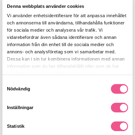
Denna webbplats använder cookies
Vi använder enhetsidentifierare för att anpassa innehållet
Finns i:
och annonserna till användarna, tillhandahålla funktioner
Frisörshop
Borstar & Kammar
Borstar
för sociala medier och analysera vår trafik. Vi
vidarebefordrar även sådana identifierare och annan
information från din enhet till de sociala medier och
annons- och analysföretag som vi samarbetar med.
Liknande produkter
Dessa kan i sin tur kombinera informationen med annan
information som du har tillhandahållit eller som de har
-15%
-50%
-
samlat in när du har använt deras tjänster.
Samtyckesval
Nödvändig
Inställningar
Statistik
Olivia Garden Eco Hair Paddle -
Waterclouds Black Brush No.27
Hårborste
Natural Flexi Vent Brush Mini -
Hårborste