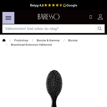
Hem
Frisörshop
Borstar & Kammar
Borstar
Bravehead Extension Hårborste
×
Passar din varukorg
-15%