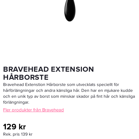
Krest 5 - Hårkam
33,15 kr
39 kr
LÄGG I VARUKORGEN
BRAVEHEAD EXTENSION
HÅRBORSTE
Bravehead Extenstion Hårborste som utvecklats speciellt för
hårförlängningar och andra känsliga hår. Den har en mjukare kudde
och en unik typ av borst som minskar skador på fint hår och känsliga
förlängningar.
Fler produkter från Bravehead
129 kr
Rek. pris 139 kr