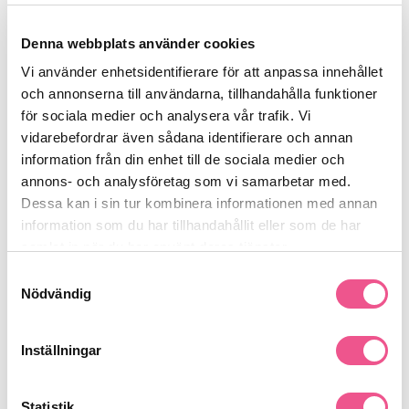
- 20 minuters snabbladdning för 20 minuters användning
- 100 % vattentät
Denna webbplats använder cookies
- Japanska skärblad i stål
Vi använder enhetsidentifierare för att anpassa innehållet
- 5 utbytbara skärhuvuden som enkelt kan vridas och låsas:
Precisionstrimmer med skärblad i japanskt stål, Nästrimmer,
och annonserna till användarna, tillhandahålla funktioner
Rakapparat med foliehuvud, Detaljtrimmer och Kroppstrimmer
för sociala medier och analysera vår trafik. Vi
- Kamguide för skägg (2–14 mm)
vidarebefordrar även sådana identifierare och annan
- Kamguide för skäggstubb (1–3,5 mm)
information från din enhet till de sociala medier och
- 2 kamguider för ögonbryn (3 mm, 5 mm)
annons- och analysföretag som vi samarbetar med.
- 3 kamguider för kroppshår (3 mm, 5 mm, 7 mm)
Dessa kan i sin tur kombinera informationen med annan
- Huvuden som kan rengöras
information som du har tillhandahållit eller som de har
- Fodral
samlat in när du har använt deras tjänster.
Se mer
Samtyckesval
Nödvändig
Produktdetaljer
Inställningar
Recensioner
Statistik