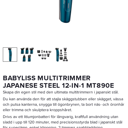
JRL Fresh Fade Clipper Blade
160,65 kr
189 kr
LÄGG I VARUKORGEN
BABYLISS MULTITRIMMER
JAPANESE STEEL 12-IN-1 MT890E
Skapa din egen stil med den ultimata multitrimmern i japanskt stål.
Du kan använda den för att stajla skäggstubben eller skägget, vässa
och putsa kanterna, snygga till ögonbrynen, ta bort näs- och öronhår
eller trimma och skulptera kroppshåret.
Drivs av ett litiumjonbatteri för långvarig, kraftfull användning utan
sladd i upp till 120 minuter, med precisionsstyrda blad i japanskt stål
för superjämn, enkel klippning. 2 timmars snabbladdning.