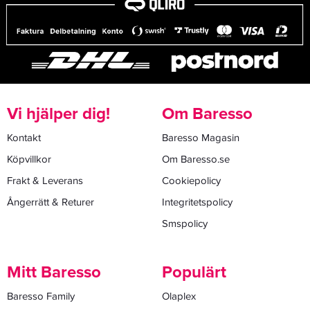
Vi hjälper dig!
Om Baresso
Kontakt
Baresso Magasin
Köpvillkor
Om Baresso.se
Frakt & Leverans
Cookiepolicy
Ångerrätt & Returer
Integritetspolicy
Smspolicy
Mitt Baresso
Populärt
Baresso Family
Olaplex