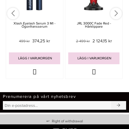
Xlash Eyelash Serum 3 Ml -
JRL 3000C Fade Red -
Ögonfransserum
Hårklippare
374,25 kr
2 124,15 kr
499 kr
2 499 kr
LÄGG I VARUKORGEN
LÄGG I VARUKORGEN
Prenumerera på vårt nyhetsbrev
↩
Right of withdrawal