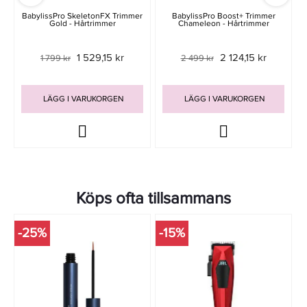
BabylissPro SkeletonFX Trimmer
BabylissPro Boost+ Trimmer
Gold - Hårtrimmer
Chameleon - Hårtrimmer
1 529,15 kr
2 124,15 kr
1 799 kr
2 499 kr
LÄGG I VARUKORGEN
LÄGG I VARUKORGEN
Köps ofta tillsammans
-25%
-15%