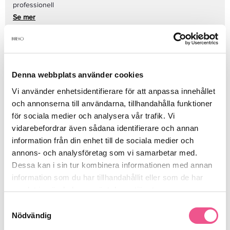
professionell
Se mer
Produktdetaljer
Denna webbplats använder cookies
Vi använder enhetsidentifierare för att anpassa innehållet
Recensioner
och annonserna till användarna, tillhandahålla funktioner
för sociala medier och analysera vår trafik. Vi
vidarebefordrar även sådana identifierare och annan
Finns i:
information från din enhet till de sociala medier och
annons- och analysföretag som vi samarbetar med.
Frisörshop
Klippmaskiner
Skär
Dessa kan i sin tur kombinera informationen med annan
Elverktyg & Klippmaskiner
information som du har tillhandahållit eller som de har
samlat in när du har använt deras tjänster.
Samtyckesval
Nödvändig
Liknande produkter