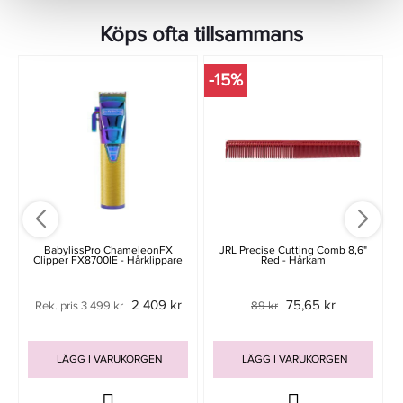
Köps ofta tillsammans
-15%
BabylissPro ChameleonFX
JRL Precise Cutting Comb 8,6"
Clipper FX8700IE - Hårklippare
Red - Hårkam
2 409 kr
75,65 kr
Rek. pris 3 499 kr
89 kr
LÄGG I VARUKORGEN
LÄGG I VARUKORGEN