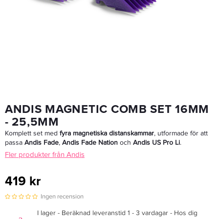
Matador 2618/7 - Hårkam
169,15 kr
199 kr
LÄGG I VARUKORGEN
ANDIS MAGNETIC COMB SET 16MM
- 25,5MM
Komplett set med
fyra magnetiska distanskammar
, utformade för att
passa
Andis Fade
,
Andis Fade Nation
och
Andis US Pro Li
.
Fler produkter från Andis
419 kr
Ingen recension
I lager - Beräknad leveranstid 1 - 3 vardagar - Hos dig