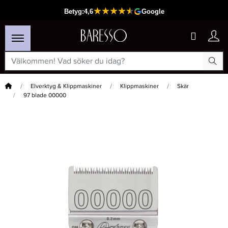
Hem
Elverktyg & Klippmaskiner
Klippmaskiner
Skär
97 blade 00000
×
Passar din varukorg
-20%