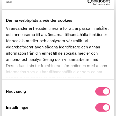
Recensioner
Denna webbplats använder cookies
Vi använder enhetsidentifierare för att anpassa innehållet
och annonserna till användarna, tillhandahålla funktioner
Finns i:
för sociala medier och analysera vår trafik. Vi
Frisörshop
Husdjur
Klippmaskiner
Skär
vidarebefordrar även sådana identifierare och annan
Klippmaskiner
Elverktyg & Klippmaskiner
information från din enhet till de sociala medier och
annons- och analysföretag som vi samarbetar med.
Dessa kan i sin tur kombinera informationen med annan
information som du har tillhandahållit eller som de har
Liknande produkter
samlat in när du har använt deras tjänster.
Samtyckesval
Nödvändig
Inställningar