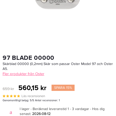
Redken Shave Foam 200ml
196,80 kr
246 kr
LÄGG I VARUKORGEN
97 BLADE 00000
Skärblad 00000 (0,2mm) Skär som passar Oster Model 97 och Oster
A5.
Fler produkter från Oster
560,15 kr
SPARA 15%
659 kr
Läs recensionen
Genomsnittligt betyg:
5
/5 Antal recensioner:
1
I lager - Beräknad leveranstid 1 - 3 vardagar - Hos dig
senast:
2026-08-12