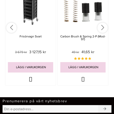
Frisörvagn Svart
Carbon Brush & Spring 2-P (mod-
97)
3 127,15 kr
41,65 kr
3 679 kr
49 kr
LÄGG I VARUKORGEN
LÄGG I VARUKORGEN
Prenumerera på vårt nyhetsbrev