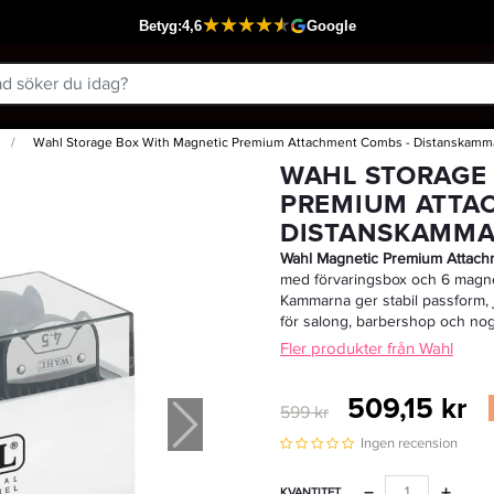
Wahl Storage Box With Magnetic Premium Attachment Combs - Distanskamm
Passar din varukorg
WAHL STORAGE
PREMIUM ATTA
DISTANSKAMM
Wahl Magnetic Premium Attach
med förvaringsbox och 6 magne
Kammarna ger stabil passform, j
för salong, barbershop och n
Fler produkter från Wahl
509,15 kr
599 kr
Ingen recension
−
+
KVANTITET