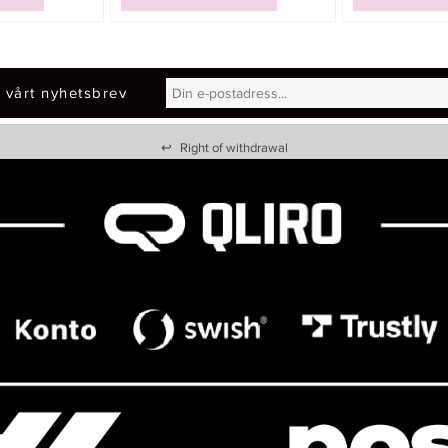
 vårt nyhetsbrev
↩
Right of withdrawal