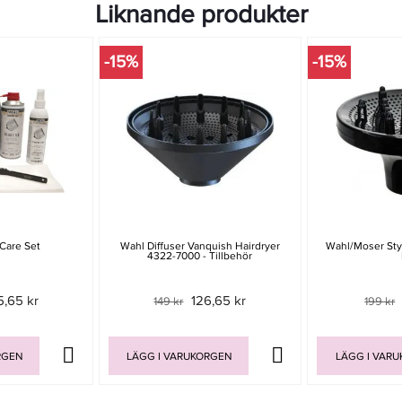
Liknande produkter
-15%
-15%
Care Set
Wahl Diffuser Vanquish Hairdryer
Wahl/Moser Styl
4322-7000 - Tillbehör
5,65 kr
126,65 kr
149 kr
199 kr
RGEN
LÄGG I VARUKORGEN
LÄGG I VAR