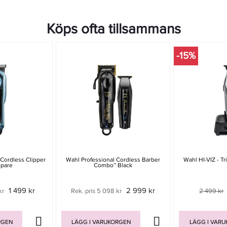
Köps ofta tillsammans
-15%
Cordless Clipper
Wahl Professional Cordless Barber
Wahl HI-VIZ - T
ppare
Combo™ Black
1 499 kr
2 999 kr
kr
Rek. pris 5 098 kr
2 499 kr
RGEN
LÄGG I VARUKORGEN
LÄGG I VAR