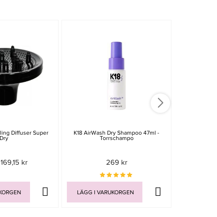
-15%
ing Diffuser Super
K18 AirWash Dry Shampoo 47ml -
Björk Silver
Dry
Torrschampo
169,15 kr
269 kr
269 
UKORGEN
LÄGG I VARUKORGEN
LÄGG I V