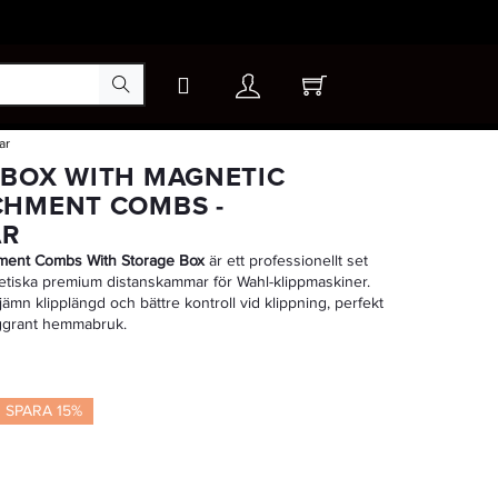
ar
×
 BOX WITH MAGNETIC
CHMENT COMBS -
AR
-15%
ment Combs With Storage Box
är ett professionellt set
tiska premium distanskammar för Wahl-klippmaskiner.
ämn klipplängd och bättre kontroll vid klippning, perfekt
oggrant hemmabruk.
SPARA 15%