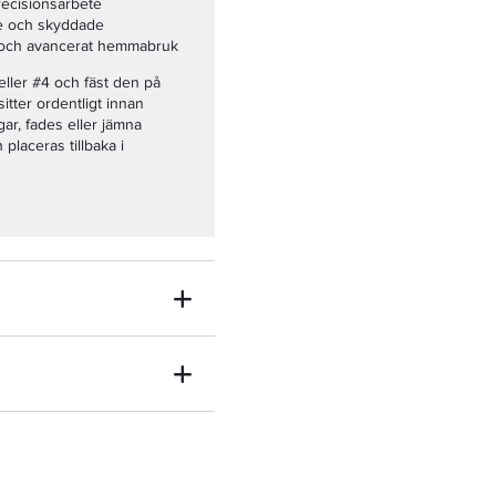
precisionsarbete
e och skyddade
p och avancerat hemmabruk
 eller #4 och fäst den på
itter ordentligt innan
ar, fades eller jämna
placeras tillbaka i