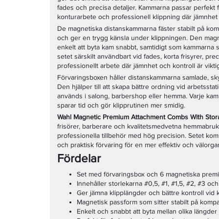
fades och precisa detaljer. Kammarna passar perfekt fö
konturarbete och professionell klippning där jämnhet o
De magnetiska distanskammarna fäster stabilt på kom
och ger en trygg känsla under klippningen. Den magn
enkelt att byta kam snabbt, samtidigt som kammarna si
setet särskilt användbart vid fades, korta frisyrer, pr
professionellt arbete där jämnhet och kontroll är viktig
Förvaringsboxen håller distanskammarna samlade, skyd
Den hjälper till att skapa bättre ordning vid arbetsst
används i salong, barbershop eller hemma. Varje kam få
sparar tid och gör klipprutinen mer smidig.
Wahl Magnetic Premium Attachment Combs With Stor
frisörer, barberare och kvalitetsmedvetna hemmabruka
professionella tillbehör med hög precision. Setet komb
och praktisk förvaring för en mer effektiv och välorga
Fördelar
Set med förvaringsbox och 6 magnetiska prem
Innehåller storlekarna #0,5, #1, #1,5, #2, #3 oc
Ger jämna klipplängder och bättre kontroll vid 
Magnetisk passform som sitter stabilt på kompa
Enkelt och snabbt att byta mellan olika längder