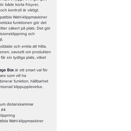
r både korta frisyrer,
ch kontroll är viktigt.
patibla Wahl-klippmaskiner
etiska funktionen gör det
tter säkert på plats. Det gör
ecisionsklippning och
t.
dade och enkla att hitta.
ationen, oavsett om produkten
r sin tydliga plats, vilket
age Box
är ett smart val för
re som vill ha
inerar funktion, hållbarhet
niserad klippupplevelse.
ium distanskammar
h #4
klippning
tibla Wahl-klippmaskiner