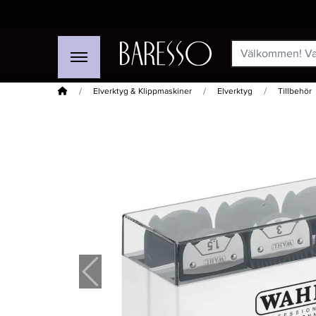
Hem
Elverktyg & Klippmaskiner
Elverktyg
Tillbehör
-15%