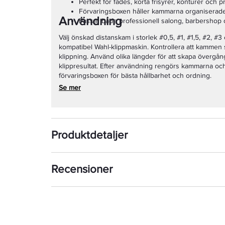
Perfekt för fades, korta frisyrer, konturer och 
Förvaringsboxen håller kammarna organiserad
Användning
Passar både professionell salong, barbersho
Välj önskad distanskam i storlek #0,5, #1, #1,5, #2, #3
kompatibel Wahl-klippmaskin. Kontrollera att kammen s
klippning. Använd olika längder för att skapa övergång
klippresultat. Efter användning rengörs kammarna och 
förvaringsboxen för bästa hållbarhet och ordning.
Se mer
Produktdetaljer
Recensioner