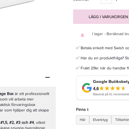
LÄGG I VARUKORGEN
I lager - Beräknad le
Wahl Magic Clip Cordless Black - Hårklippare
✅ Betala enkelt med Swish o
2 039,15 kr
2 399 kr
✅ Har du en produktfråga? Sta
✅ Frakt 29kr när du handlar 
LÄGG I VARUKORGEN
age Box
är ett professionellt
 som vill arbeta mer
raktisk förvaringsbox
Finns i:
 som hjälper dig att skapa
Hår
Elverktyg
Tillbehör
 #1,5, #2, #3 och #4
, vilket
h skapa snygga övergångar,