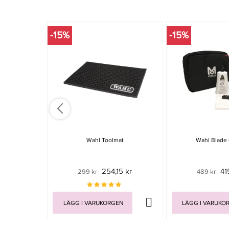
-15%
-15%
Wahl Toolmat
Wahl Blade 
254,15 kr
41
299 kr
489 kr
LÄGG I VARUKORGEN
LÄGG I VARUKO