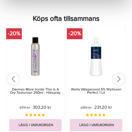
Köps ofta tillsammans
-20%
-20%
Davines More Inside This Is A
Wella Väteperoxid 6% Welloxon
Dry Texturizer 250ml - Hårspray
Perfect 1 Lit
303,20 kr
231,20 kr
379 kr
289 kr
LÄGG I VARUKORGEN
LÄGG I VARUKORGEN