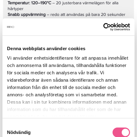
Temperatur: 120–190°C
– 20 justerbara värmelägen för alla
hårtyper
Snabb uppvärmning
– redo att användas på bara 20 sekunder
On/Off-knapp
och
3 meter vridbar sladd
– för flexibel
Se mer
Denna webbplats använder cookies
Produktdetaljer
Vi använder enhetsidentifierare för att anpassa innehållet
och annonserna till användarna, tillhandahålla funktioner
för sociala medier och analysera vår trafik. Vi
Recensioner
vidarebefordrar även sådana identifierare och annan
information från din enhet till de sociala medier och
annons- och analysföretag som vi samarbetar med.
Finns i:
Dessa kan i sin tur kombinera informationen med annan
information som du har tillhandahållit eller som de har
Frisörshop
Elverktyg
Plattång
Elverktyg & Klippmaskiner
samlat in när du har använt deras tjänster.
Samtyckesval
Nödvändig