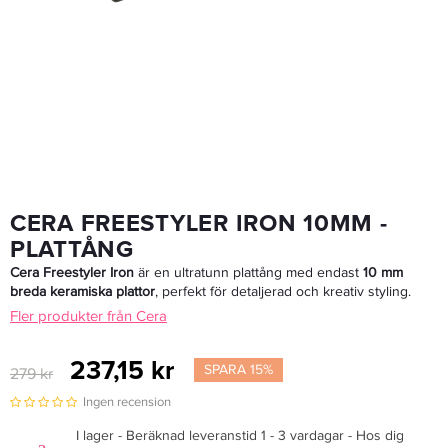
Bravehead Hot Curling Brush 25 Mm - Hårborste
49 kr
Rek. pris 69 kr
LÄGG I VARUKORGEN
CERA FREESTYLER IRON 10MM -
PLATTÅNG
Cera Freestyler Iron
är en ultratunn plattång med endast
10 mm
breda keramiska plattor
, perfekt för detaljerad och kreativ styling.
Fler produkter från Cera
237,15 kr
SPARA 15%
279 kr
Ingen recension
I lager - Beräknad leveranstid 1 - 3 vardagar - Hos dig