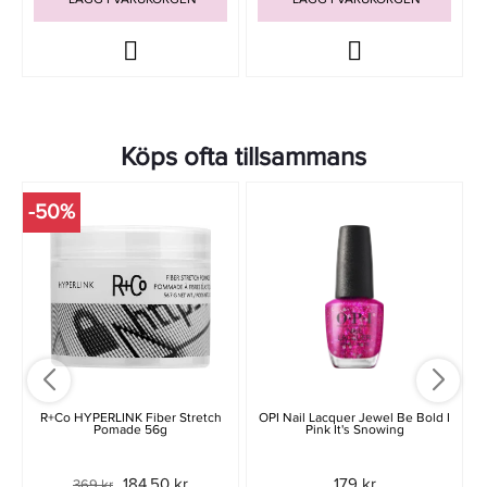
Köps ofta tillsammans
-50%
-
R+Co HYPERLINK Fiber Stretch
OPI Nail Lacquer Jewel Be Bold I
Pomade 56g
Pink It's Snowing
184,50 kr
179 kr
369 kr