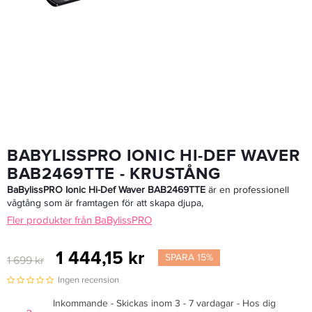
Hawaiian Tropic Mineral Translucent Sun Powder SPF30
124,50 kr
249 kr
LÄGG I VARUKORGEN
BABYLISSPRO IONIC HI-DEF WAVER
BAB2469TTE - KRUSTÅNG
BaBylissPRO Ionic Hi-Def Waver BAB2469TTE
är en professionell
vågtång som är framtagen för att skapa djupa,
Fler produkter från BaBylissPRO
1 444,15 kr
SPARA 15%
1 699 kr
Ingen recension
Inkommande - Skickas inom 3 - 7 vardagar - Hos dig