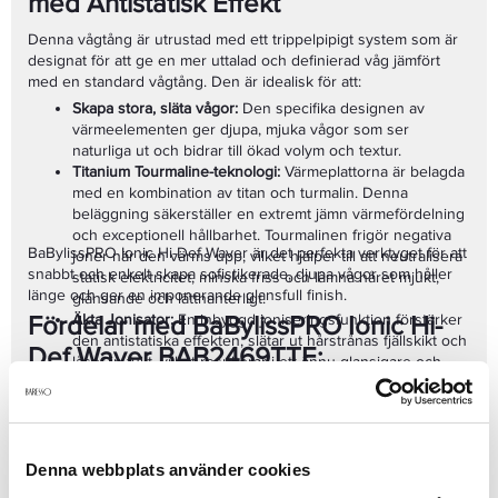
med Antistatisk Effekt
Denna vågtång är utrustad med ett trippelpipigt system som är
designat för att ge en mer uttalad och definierad våg jämfört
med en standard vågtång. Den är idealisk för att:
Skapa stora, släta vågor:
Den specifika designen av
värmeelementen ger djupa, mjuka vågor som ser
naturliga ut och bidrar till ökad volym och textur.
Titanium Tourmaline-teknologi:
Värmeplattorna är belagda
med en kombination av titan och turmalin. Denna
beläggning säkerställer en extremt jämn värmefördelning
och exceptionell hållbarhet. Tourmalinen frigör negativa
BaBylissPRO Ionic Hi-Def Waver är det perfekta verktyget för att
joner när den värms upp, vilket hjälper till att neutralisera
snabbt och enkelt skapa sofistikerade, djupa vågor som håller
statisk elektricitet, minska friss och lämna håret mjukt,
länge och ger en imponerande glansfull finish.
glänsande och lätthanterligt.
Fördelar med BaBylissPRO Ionic Hi-
Äkta Jonisator:
En inbyggd joniseringsfunktion förstärker
den antistatiska effekten, slätar ut hårstrånas fjällskikt och
Def Waver BAB2469TTE:
låser in fukt, vilket resulterar i ett ännu glansigare och
mjukare resultat.
Skapar djupa, definierade vågor:
För en dramatisk och
Digital Temperaturkontroll (140°C - 210°C):
Med 5 olika
elegant textur.
temperaturinställningar kan du enkelt anpassa värmen
Titanium Tourmaline-teknologi:
Ger jämn värme,
efter din hårtyp och önskad styling. Detta gör tången
överlägsen glans och lång hållbarhet.
lämplig för alla hårtyper, från fint och skadat till tjockt och
Denna webbplats använder cookies
Joniseringsteknik:
Motverkar statisk elektricitet och friss,
resistent.