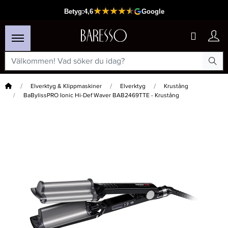
Hem
Elverktyg & Klippmaskiner
Elverktyg
Krustång
BaBylissPRO Ionic Hi-Def Waver BAB2469TTE - Krustång
×
Passar din varukorg
-50%