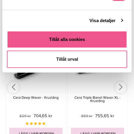
Visa detaljer
Liknande produkter
Tillåt alla cookies
-15%
-15%
Tillåt urval
Cera Deep Waver - Krustång
Cera Triple Barrel Waver XL -
Krustång
704,65 kr
755,65 kr
829 kr
889 kr
LÄGG I VARUKORGEN
LÄGG I VARUKORGEN