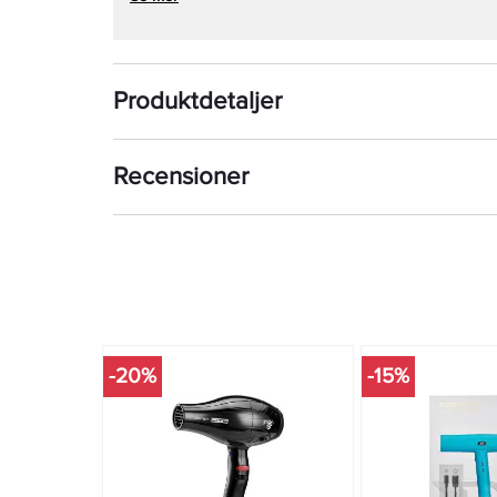
och enkelt torka och styla ditt hår som en riktig mästa
Anpassningsbar Kontroll: Eti Maestro erbjuder flera 
hastighetsinställningar för att du ska kunna anpassa t
och dina stylingbehov.
Produktdetaljer
Elegant Design: Den stilrena designen och det ergon
bara överlägsen prestanda, utan även ett estetiskt til
Ionsystem: Det inbyggda ionsystemet minskar frissighe
och glänsande finish.
Recensioner
Lång Livslängd: Hållbar konstruktion som är byggd för a
Eti Maestro till det ultimata verktyget för profession
Oavsett om du är en professionell frisör som behöver p
privatperson som vill ha det bästa för ditt dagliga hå
överträffa dina förväntningar. Upptäck kraften och sk
utformad för mästare.
-20%
-15%