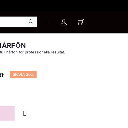
×
 HÅRFÖN
lfull hårfön för professionella resultat.
kr
SPARA 20%