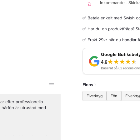
Inkommande - Skicka
✅ Betala enkelt med Swish o
✅ Har du en produktfråga? Sta
Cera Triple Barrel Waver XL - Krustång
✅ Frakt 29kr när du handlar 
755,65 kr
889 kr
LÄGG I VARUKORGEN
Finns i:
Elverktyg
Fön
Elverkty
ar efter professionella
nna hårfön är utrustad med
vativ teknik kan du snabbt