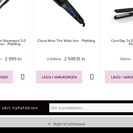
nel Steampod 3.0
Cloud Nine The Wide Iron - Plattång
Cera Day To D
er - Plattång
Pl
2 999 kr
2 549,15 kr
kr
2 999 kr
799 kr
RGEN
LÄGG I VARUKORGEN
LÄGG I VAR
 vårt nyhetsbrev
↩
Right of withdrawal