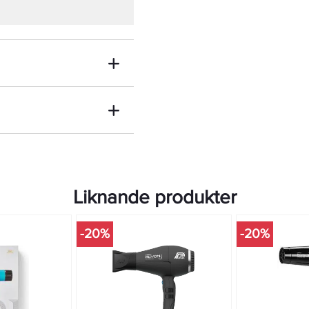
re.
värme- och
orkningen efter din hårtyp
omiska handtaget ger inte
ltalande utseende.
t och ger ditt hår en slät
tt hålla över tid, vilket gör
ella och hemmabruk.
ålitlig utrustning eller en
rvård, kommer Eti Maestro att
önheten i en hårfön som är
Liknande produkter
-20%
-20%