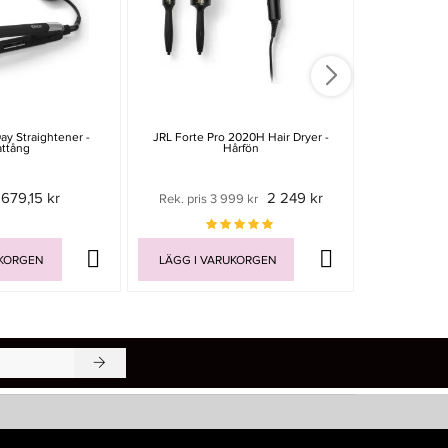
ay Straightener -
JRL Forte Pro 2020H Hair Dryer -
Cera Mi
attång
Hårfön
679,15 kr
2 249 kr
Rek. pris 3 999 kr
219 
UKORGEN
LÄGG I VARUKORGEN
LÄGG I V