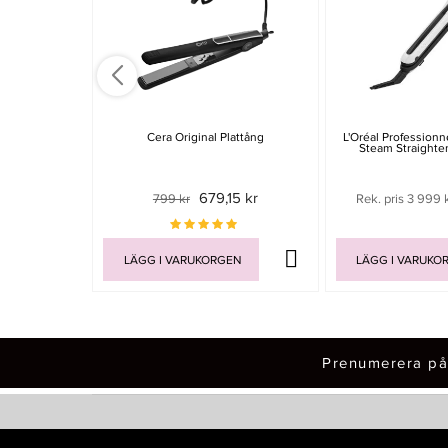
Cera Original Plattång
L'Oréal Profession
Steam Straighten
679,15 kr
799 kr
Rek. pris 3 999 
LÄGG I VARUKORGEN
LÄGG I VARUKO
Prenumerera på