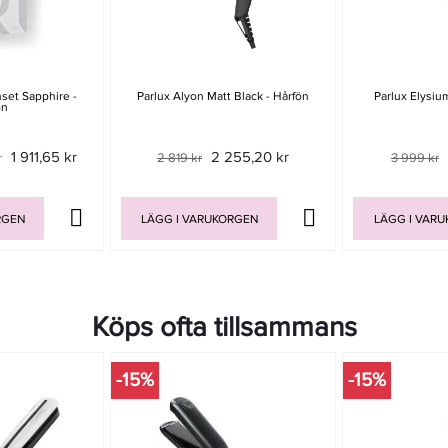
nset Sapphire -
Parlux Alyon Matt Black - Hårfön
Parlux Elysium
ön
1 911,65 kr
2 255,20 kr
r
2 819 kr
3 999 kr
RGEN
LÄGG I VARUKORGEN
LÄGG I VAR
Köps ofta tillsammans
-15%
-15%