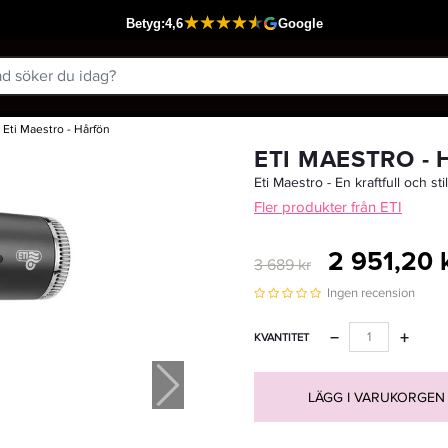
Eti Maestro - Hårfön
Passar din varukorg
ETI MAESTRO -
Eti Maestro - En kraftfull och sti
Fler produkter från ETI
2 951,20 
3 689 kr
Ingen recension
−
+
KVANTITET
LÄGG I VARUKORGEN