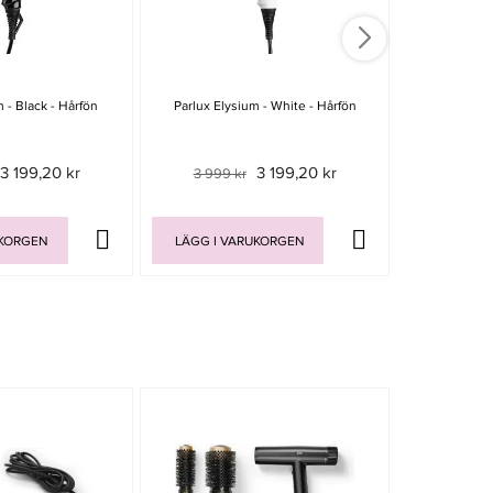
 - Black - Hårfön
Parlux Elysium - White - Hårfön
Parlux Adv
3 199,20 kr
3 199,20 kr
3 999 kr
Rek. pris 2
UKORGEN
LÄGG I VARUKORGEN
LÄGG I V
-15%