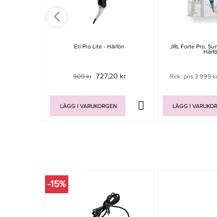
Eti Pro Lite - Hårfön
JRL Forte Pro, Su
Hårf
727,20 kr
909 kr
Rek. pris 3 999 k
LÄGG I VARUKORGEN
LÄGG I VARUKO
-15%