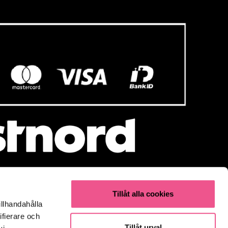
Tillåt alla cookies
illhandahålla
Populärt
ifierare och
Olaplex
Tillåt urval