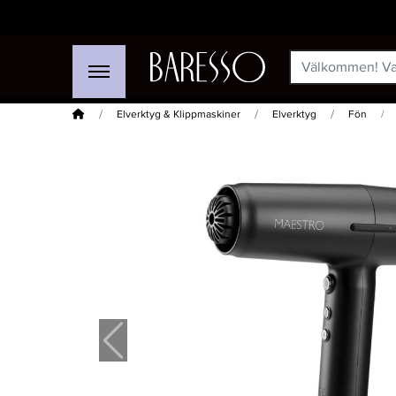
Hem
Elverktyg & Klippmaskiner
Elverktyg
Fön
-15%