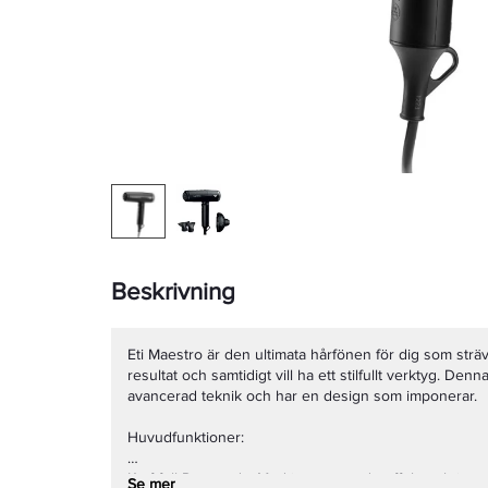
Beskrivning
Eti Maestro är den ultimata hårfönen för dig som sträv
resultat och samtidigt vill ha ett stilfullt verktyg. De
avancerad teknik och har en design som imponerar.
Huvudfunktioner:
Kraftfull Prestanda: Med imponerande effekt och inno
Se mer