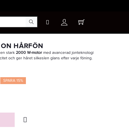
×
 ION HÅRFÖN
en stark
2000 W-motor
med avancerad jon­teknologi
icitet och ger håret silkeslen glans efter varje föning.
-15%
SPARA 15%