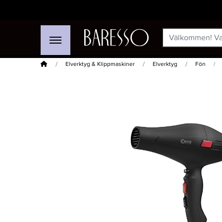
Hem
Elverktyg & Klippmaskiner
Elverktyg
Fön
-15%