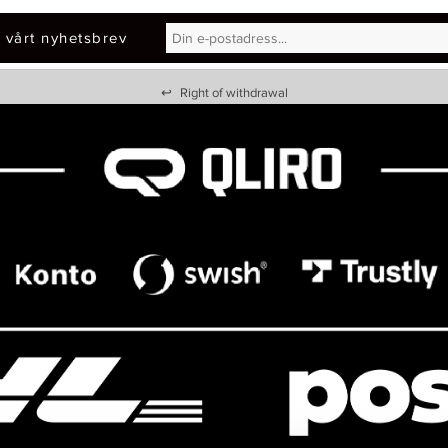
 vårt nyhetsbrev
↩
Right of withdrawal