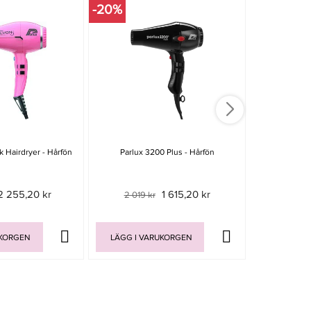
-20%
-15%
k Hairdryer - Hårfön
Parlux 3200 Plus - Hårfön
Cera PRO BLDC
Sv
2 255,20 kr
1 615,20 kr
2 019 kr
1 299
UKORGEN
LÄGG I VARUKORGEN
LÄGG I V