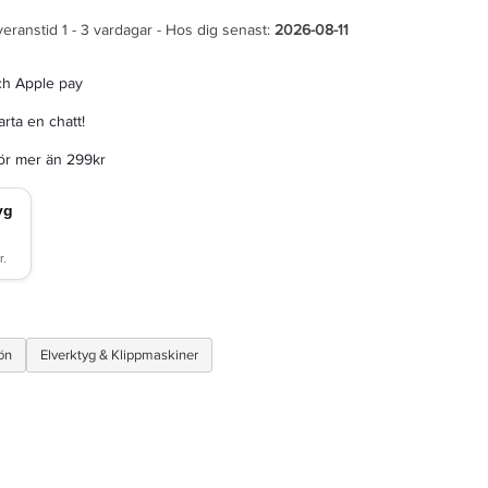
veranstid 1 - 3 vardagar - Hos dig senast:
2026-08-11
ch Apple pay
rta en chatt!
för mer än 299kr
ön
Elverktyg & Klippmaskiner