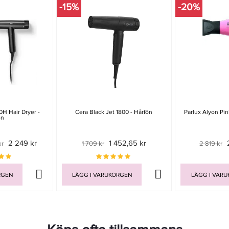
-15%
-20%
0H Hair Dryer -
Cera Black Jet 1800 - Hårfön
Parlux Alyon Pin
ön
2 249 kr
1 452,65 kr
kr
1 709 kr
2 819 kr
RGEN
LÄGG I VARUKORGEN
LÄGG I VAR