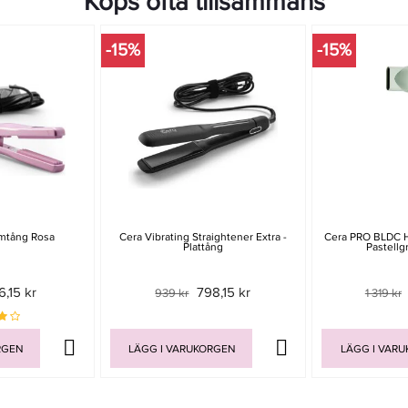
Köps ofta tillsammans
-15%
-15%
ymtång Rosa
Cera Vibrating Straightener Extra -
Cera PRO BLDC Ha
Plattång
Pastellg
6,15 kr
798,15 kr
939 kr
1 319 kr
RGEN
LÄGG I VARUKORGEN
LÄGG I VAR