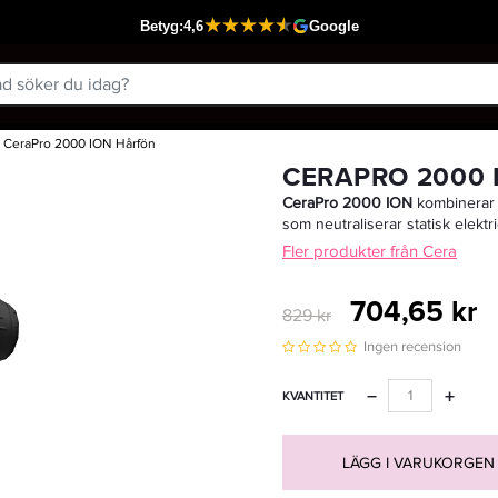
CeraPro 2000 ION Hårfön
Passar din varukorg
CERAPRO 2000
CeraPro 2000 ION
kombinerar 
som neutraliserar statisk elektr
Fler produkter från Cera
704,65 kr
829 kr
Ingen recension
−
+
KVANTITET
LÄGG I VARUKORGEN