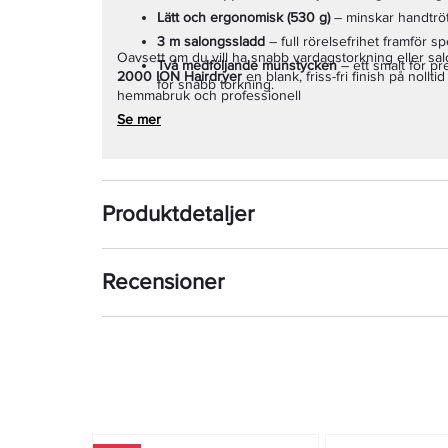
Lätt och ergonomisk (530 g)
– minskar handtröt
3 m salongssladd
– full rörelsefrihet framför s
Oavsett om du vill ha snabb vardagstorkning eller sa
Två medföljande munstycken
– ett smalt för pre
2000 ION Hairdryer
en blank, friss-fri finish på nollti
för snabb torkning.
hemmabruk och professionell
Se mer
Produktdetaljer
Recensioner