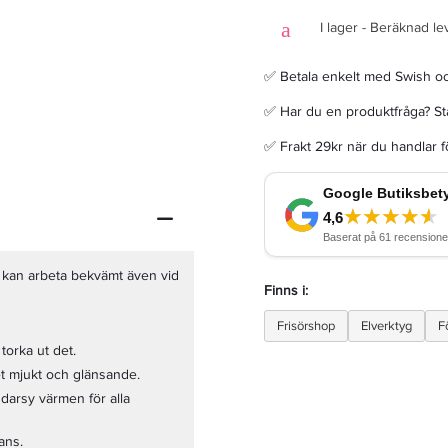
I lager - Beräknad le
✅ Betala enkelt med Swish o
✅ Har du en produktfråga? Sta
Cera Mini Flat Iron Pink - Plattång
✅ Frakt 29kr när du handlar 
186,15 kr
219 kr
LÄGG I VARUKORGEN
u kan arbeta bekvämt även vid
Finns i:
Frisörshop
Elverktyg
F
torka ut det.
t mjukt och glänsande.
darsy värmen för alla
ans.