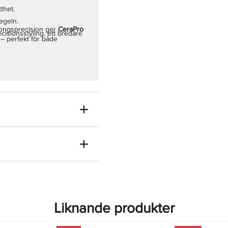
thet.
pegeln.
longsprecision ger
CeraPro
cisions­styling, ett bredare
d – perfekt för både
Liknande produkter