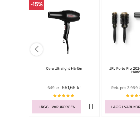
-15%
Cera Ultralight Hårfön
JRL Forte Pro 202
Hårf
551,65 kr
649 kr
Rek. pris 3 999 
LÄGG I VARUKORGEN
LÄGG I VARUKO