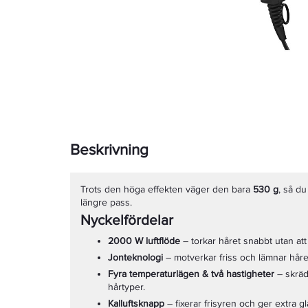
Beskrivning
Trots den höga effekten väger den bara
530 g
, så d
längre pass.
Nyckelfördelar
2000 W luftflöde
– torkar håret snabbt utan att 
Jon­teknologi
– motverkar friss och lämnar håre
Fyra temperatur­lägen & två hastigheter
– skräd
hårtyper.
Kalluftsknapp
– fixerar frisyren och ger extra gl