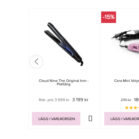
-15%
Cloud Nine The Original Iron -
Cera Mini Vol
Plattång
3 199 kr
18
Rek. pris 3 999 kr
219 kr
LÄGG I VARUKORGEN
LÄGG I VARUKO