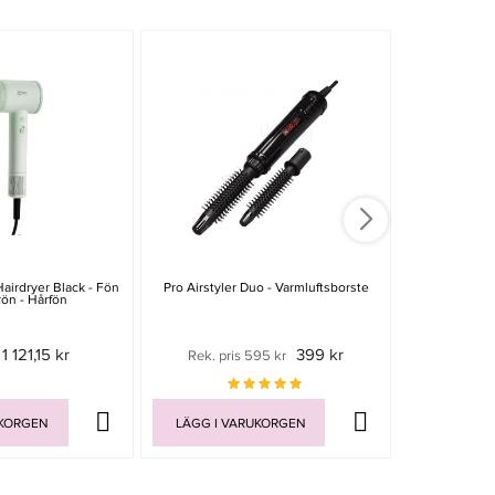
irdryer Black - Fön
Pro Airstyler Duo - Varmluftsborste
Cera Curlin
rön - Hårfön
1 121,15 kr
399 kr
Rek. pris 595 kr
Rek. pri
UKORGEN
LÄGG I VARUKORGEN
LÄGG I V