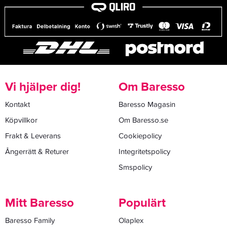
Vi hjälper dig!
Om Baresso
Kontakt
Baresso Magasin
Köpvillkor
Om Baresso.se
Frakt & Leverans
Cookiepolicy
Ångerrätt & Returer
Integritetspolicy
Smspolicy
Mitt Baresso
Populärt
Baresso Family
Olaplex