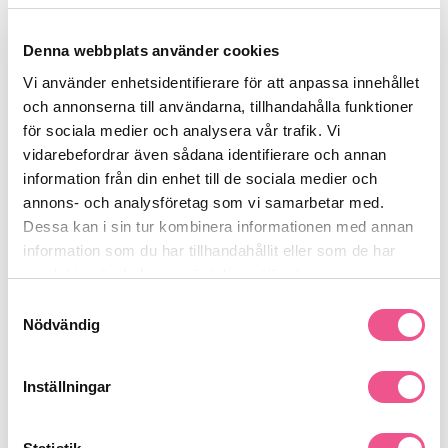
- Vikt:
388 g
- Sladdlängd:
2,8 meter
Denna webbplats använder cookies
Levereras med:
Vi använder enhetsidentifierare för att anpassa innehållet
- Ett ultratunt och brett munstycke på 4 x 70 mm som ger en
och annonserna till användarna, tillhandahålla funktioner
exakt strömlinjeformad luftström. Det är mest effektivt på långt
för sociala medier och analysera vår trafik. Vi
och tjockt hår samt perfekt för att släta ut håret.
vidarebefordrar även sådana identifierare och annan
- Ett rakt och smalt munstycke på 6 x 60 mm som ger en
superkoncentrerad luftström och är mer anpassat för kort till
information från din enhet till de sociala medier och
axellångt hår.
annons- och analysföretag som vi samarbetar med.
- En diffuser med avancerad luftspridning för att torka och styla
Dessa kan i sin tur kombinera informationen med annan
vågigt, lockigt eller krulligt hår utan att skapa frizzighet. Används
information som du har tillhandahållit eller som de har
helst med hastighet I och temperatur I.
samlat in när du har använt deras tjänster.
- Ett extra bakre filter.
Se mer
Samtyckesval
Nödvändig
Inställningar
Produktdetaljer