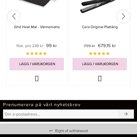
Ghd Heat Mat - Värmematta
Cera Original Plattång
99 kr
679,15 kr
Rek. pris 249 kr
799 kr
LÄGG I VARUKORGEN
LÄGG I VARUKORGEN
Prenumerera på vårt nyhetsbrev
↩
Right of withdrawal