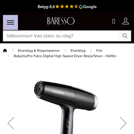
Hem
Elverktyg & Klippmaskiner
Elverktyg
Fön
BabylissPro Falco Digital High Speed Dryer Black/Silver - Hårfön
×
Passar din varukorg
-15%