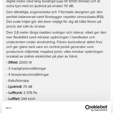
digital motor med lång livslängd (upp till 5000 timmar) och är
extra tyst med en ljudnivå på endast 70 dB.
Den lättviktiga, ergonomiska och T-formade designen gör den
perfekt balanserad samt förebygger repetitiv stressskada (RSI).
Det svala höljet gör det även möjligt för dig att hålla fönen på
precis det sätt du önskar.
Den 2,8 meter långa sladden svänger och roterar, vilket ger den
mer flexibilitet samt minskar spänningen i handleden och
underarmen under användning. Fönen kontrollerar aktivt frizz
och ger glans tack vare en central jonisk generator som
producerar miljontals negativa joner, vilka minskar spänningen
orsakad av statisk elektricitet på ytan av håret.
- Effekt:
2000 W
- 3 hastighetsinställningar
- 4 temperatursinställningar
- Kalluftsknapp
- Ljudnivå:
70 dB
- Lufttryck:
2 976 Pa
- Luftfart:
244 km/h
- Luftflöde:
55 m³
- Smart minnesfunktion för senaste inställning