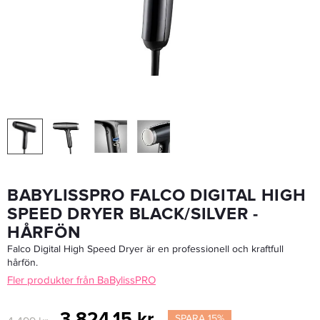
Cera Triple Barrel Waver XL - Krustång
755,65 kr
889 kr
LÄGG I VARUKORGEN
BABYLISSPRO FALCO DIGITAL HIGH
SPEED DRYER BLACK/SILVER -
HÅRFÖN
Falco Digital High Speed Dryer är en professionell och kraftfull
hårfön.
Fler produkter från BaBylissPRO
3 824,15 kr
SPARA 15%