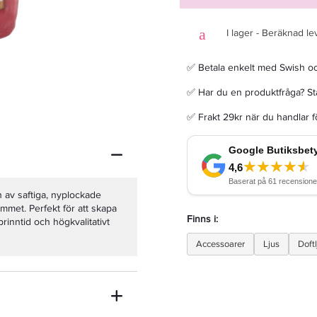
I lager - Beräknad le
✅ Betala enkelt med Swish o
Hydracolor 49 Dark Red
✅ Har du en produktfråga? Sta
✅ Frakt 29kr när du handlar 
59 kr
Rek. pris 65 kr
LÄGG I VARUKORGEN
 av saftiga, nyplockade
ummet. Perfekt för att skapa
Finns i:
inntid och högkvalitativt
Accessoarer
Ljus
Doftl