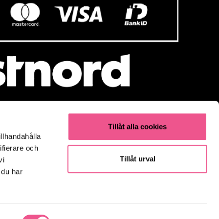
Tillåt alla cookies
illhandahålla
Populärt
ifierare och
Olaplex
Tillåt urval
vi
Kevin Murphy
 du har
K18
Elverktyg & Klippmaskiner
Parfym
Fynda