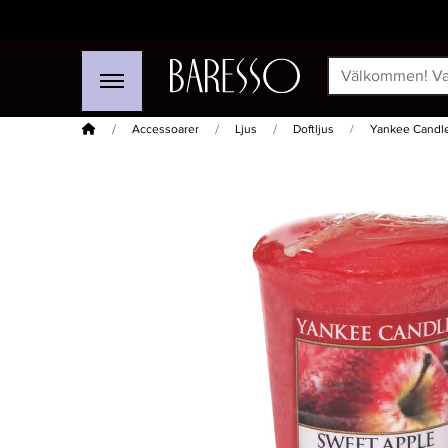
Hem
Accessoarer
Ljus
Doftljus
Yankee Candl