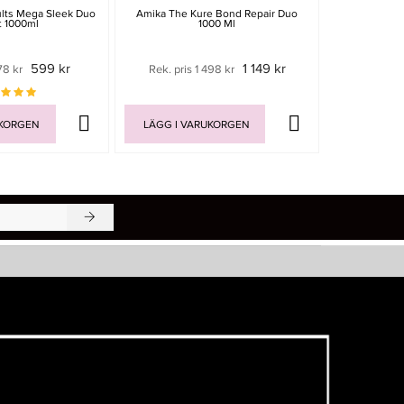
ults Mega Sleek Duo
Amika The Kure Bond Repair Duo
Bobbys Hy
t 1000ml
1000 Ml
599 kr
1 149 kr
78 kr
Rek. pris 1 498 kr
499 
UKORGEN
LÄGG I VARUKORGEN
LÄGG I V