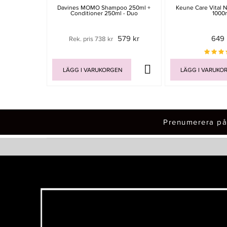
Davines MOMO Shampoo 250ml +
Keune Care Vital N
Conditioner 250ml - Duo
1000
579 kr
649 
Rek. pris 738 kr
LÄGG I VARUKORGEN
LÄGG I VARUKO
Prenumerera på