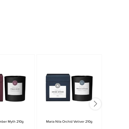
Ember Myth 210g
Maria Nila Orchid Vetiver 210g
Shearer Cand