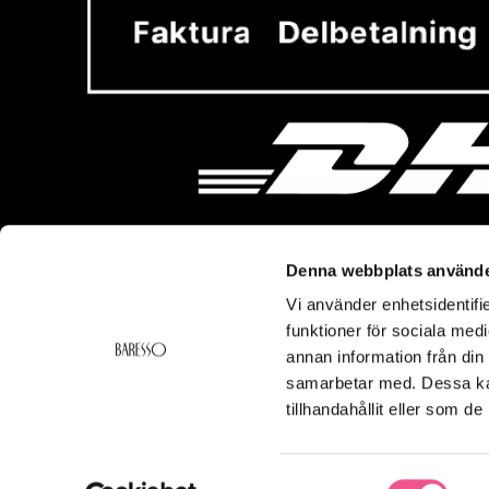
Denna webbplats använde
Vi använder enhetsidentifie
Vi hjälper dig!
Om Ba
funktioner för sociala medi
Kontakt
Baresso 
annan information från din
Köpvillkor
Om Bares
samarbetar med. Dessa kan
Frakt & Leverans
Cookiepol
tillhandahållit eller som d
Ångerrätt & Returer
Integritets
Smspolicy
Samtyckesval