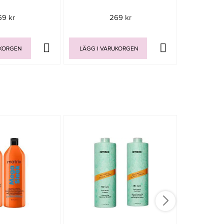
69 kr
269 kr
UKORGEN
LÄGG I VARUKORGEN
LÄGG I V
-20%