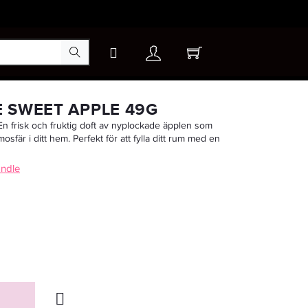
×
 SWEET APPLE 49G
 frisk och fruktig doft av nyplockade äpplen som
osfär i ditt hem. Perfekt för att fylla ditt rum med en
-20%
andle