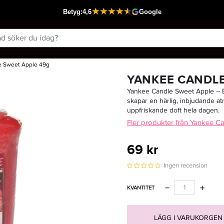
e Sweet Apple 49g
Passar din varukorg
YANKEE CANDLE
Yankee Candle Sweet Apple – En
skapar en härlig, inbjudande atm
uppfriskande doft hela dagen.
Fler produkter från Yankee C
69 kr
Ingen recension
−
+
KVANTITET
LÄGG I VARUKORGEN