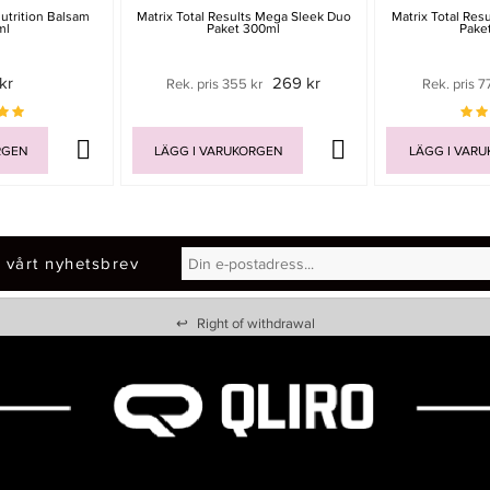
utrition Balsam
Matrix Total Results Mega Sleek Duo
Matrix Total Res
ml
Paket 300ml
Pake
kr
269 kr
Rek. pris 355 kr
Rek. pris 7
RGEN
LÄGG I VARUKORGEN
LÄGG I VAR
 vårt nyhetsbrev
↩
Right of withdrawal