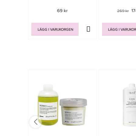
69 kr
17
269 kr
LÄGG I VARUKORGEN
LÄGG I VARUKO