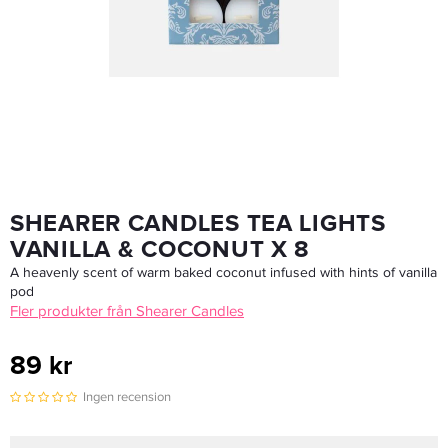
Goldwell Dualsenses Rich Repair Restoring Duo 1000ml
599 kr
Rek. pris 1 668 kr
LÄGG I VARUKORGEN
SHEARER CANDLES TEA LIGHTS
VANILLA & COCONUT X 8
A heavenly scent of warm baked coconut infused with hints of vanilla
pod
Fler produkter från Shearer Candles
89 kr
Ingen recension