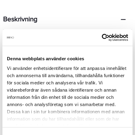
Beskrivning
A heavenly scent of warm baked coconut infused with hints of
vanilla pod. For a subtle touch of fragrance, simply light these
tealight candles in any room.Colour – WhiteVanilla and Coconut
ScentBurns for 5 hours
Denna webbplats använder cookies
Vi använder enhetsidentifierare för att anpassa innehållet
och annonserna till användarna, tillhandahålla funktioner
Produktdetaljer
för sociala medier och analysera vår trafik. Vi
vidarebefordrar även sådana identifierare och annan
Recensioner
information från din enhet till de sociala medier och
annons- och analysföretag som vi samarbetar med.
Dessa kan i sin tur kombinera informationen med annan
information som du har tillhandahållit eller som de har
Finns i:
samlat in när du har använt deras tjänster.
Ljus
Doftljus