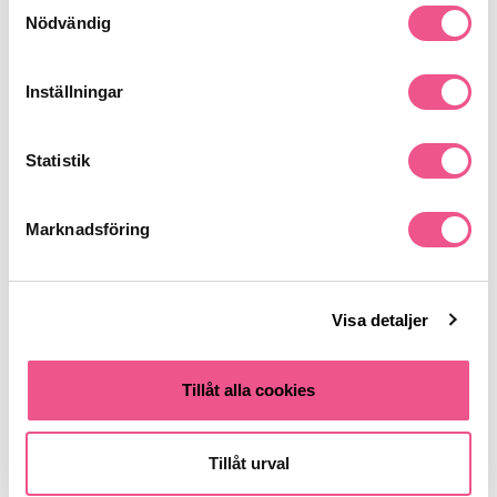
Samtyckesval
Nödvändig
Liknande produkter
Inställningar
-50%
Statistik
Marknadsföring
Visa detaljer
Shearer Candles Tea Lights
Shearer Candles Persian Lime
Amber & Rose X 8
Pack
Tillåt alla cookies
89 kr
49,50 kr
99 kr
Tillåt urval
LÄGG I VARUKORGEN
LÄGG I VARUKORGEN