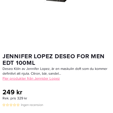
Afnan Supremacy Collector's Edition Edp 100ml
675 kr
Rek. pris 799 kr
LÄGG I VARUKORGEN
JENNIFER LOPEZ DESEO FOR MEN
EDT 100ML
Deseo Köln av Jennifer Lopez, är en maskulin doft som du kommer
definitivt att njuta. Citron, bär, sandel...
Fler produkter från Jennider Lopez
249 kr
Rek. pris 329 kr
Ingen recension