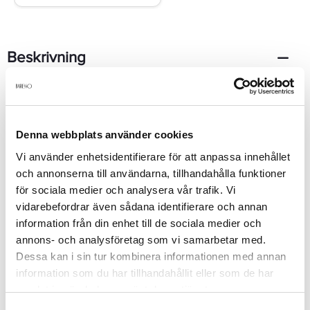
Beskrivning
Deseo Köln av Jennifer Lopez, är en maskulin doft som du
kommer definitivt att njuta. Citron, bär, sandelträ och vanilj hjälp
gör detta en doft som du kan bära runt.
Denna webbplats använder cookies
Vi använder enhetsidentifierare för att anpassa innehållet
och annonserna till användarna, tillhandahålla funktioner
Produktdetaljer
för sociala medier och analysera vår trafik. Vi
vidarebefordrar även sådana identifierare och annan
Recensioner
information från din enhet till de sociala medier och
annons- och analysföretag som vi samarbetar med.
Dessa kan i sin tur kombinera informationen med annan
information som du har tillhandahållit eller som de har
Finns i:
samlat in när du har använt deras tjänster.
Parfym
Köp herrparfym
Parfym