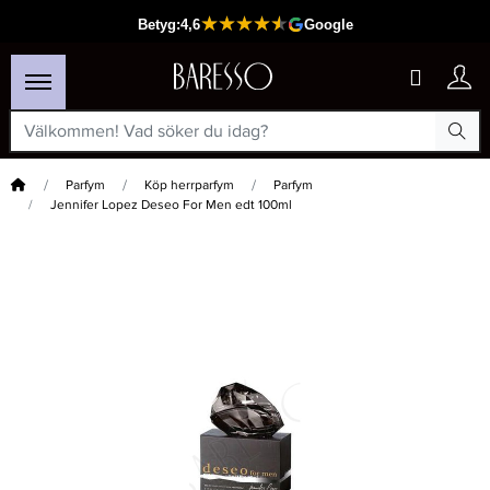
Hem
Parfym
Köp herrparfym
Parfym
Jennifer Lopez Deseo For Men edt 100ml
×
Passar din varukorg