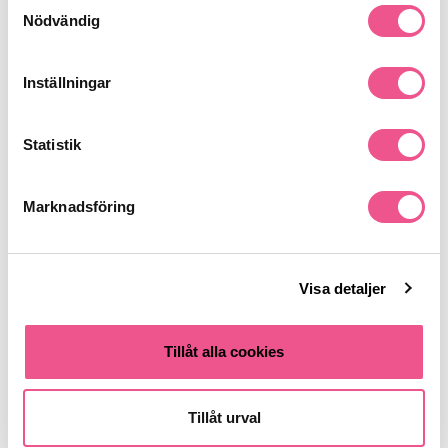
Samtyckesval
Nödvändig
Liknande produkter
Inställningar
Statistik
Marknadsföring
Visa detaljer
Calvin Klein Eternity For Men Edt
Calvin Klein Obsession For Men
200ml
Edt 200ml
Tillåt alla cookies
618 kr
499 kr
Rek. pris 859 kr
Rek. pris 749 kr
Tillåt urval
LÄGG I VARUKORGEN
LÄGG I VARUKORGEN