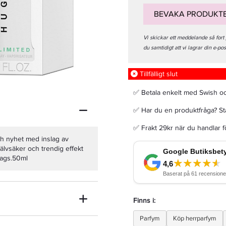
BEVAKA PRODUKT
Vi skickar ett meddelande så fort
du samtidigt att vi lagrar din e-po
REF Intense Hydrate Shampoo 100ml - Schampo
Tillfälligt slut
135,15 kr
159 kr
✅ Betala enkelt med Swish o
✅ Har du en produktfråga? Sta
LÄGG I VARUKORGEN
✅ Frakt 29kr när du handlar 
ch nyhet med inslag av
älvsäker och trendig effekt
rdags.50ml
Finns i:
Parfym
Köp herrparfym