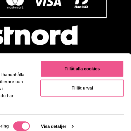
Tillåt alla cookies
illhandahålla
Populärt
ifierare och
Olaplex
Tillåt urval
vi
Kevin Murphy
 du har
K18
Elverktyg & Klippmaskiner
Parfym
Fynda
ring
Visa detaljer