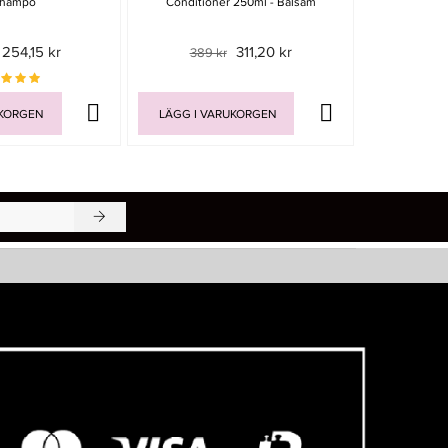
champo
Conditioner 250ml - Balsam
100
254,15 kr
311,20 kr
389 kr
UKORGEN
LÄGG I VARUKORGEN
LÄGG I V