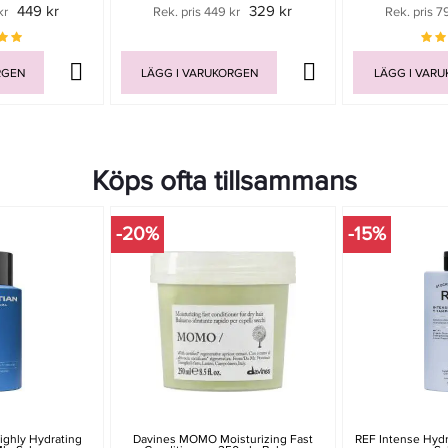
449 kr
329 kr
kr
Rek. pris 449 kr
Rek. pris 7
RGEN
LÄGG I VARUKORGEN
LÄGG I VAR
Köps ofta tillsammans
-20%
-15%
ighly Hydrating
Davines MOMO Moisturizing Fast
REF Intense Hyd