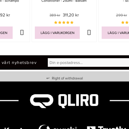
l - Schampo
Conditioner - 250ml - Balsam
- S
92 kr
311,20 kr
389 kr
299 kr
RGEN
LÄGG I VARUKORGEN
LÄGG I VAR
 vårt nyhetsbrev
↩
Right of withdrawal