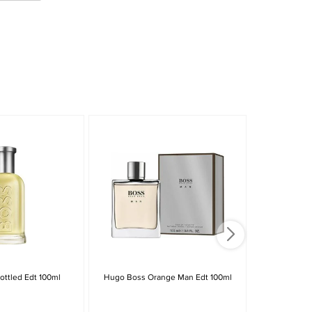
ttled Edt 100ml
Hugo Boss Orange Man Edt 100ml
Hugo Boss