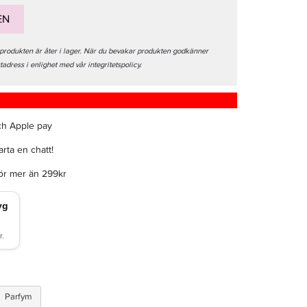
EN
 produkten är åter i lager. När du bevakar produkten godkänner
stadress i enlighet med vår integritetspolicy.
ch Apple pay
rta en chatt!
för mer än 299kr
Parfym