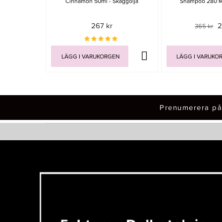
Cinnamon 50ml - Skäggolja
Shampoo 280 M
267 kr
2
365 kr
LÄGG I VARUKORGEN
LÄGG I VARUKO
Prenumerera på