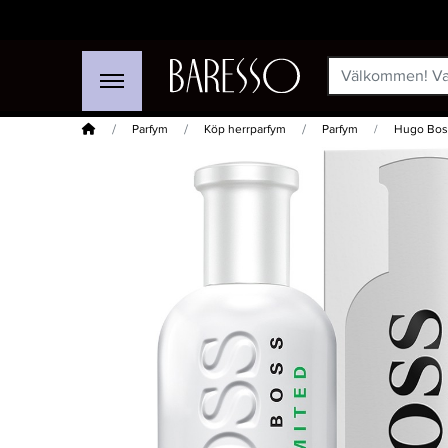
Hem
Parfym
Köp herrparfym
Parfym
Hugo Boss
-15%