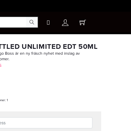
×
TLED UNLIMITED EDT 50ML
go Boss är en ny fräsch nyhet med inslag av
romer.
-15%
s
oner:
1