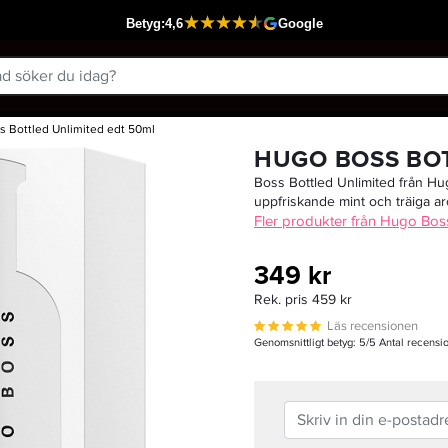
 Bottled Unlimited edt 50ml
Passar din varukorg
HUGO BOSS BOT
Boss Bottled Unlimited från Hu
uppfriskande mint och träiga a
Fler produkter från Hugo Bos
349 kr
Rek. pris 459 kr
Läs recensionen
Genomsnittligt betyg:
5
/5 Antal recensi