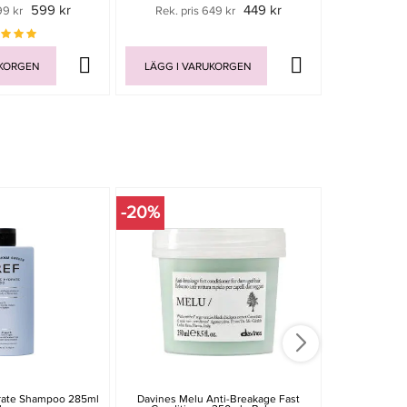
599 kr
449 kr
99 kr
Rek. pris 649 kr
Rek. pri
UKORGEN
LÄGG I VARUKORGEN
LÄGG I V
-20%
rate Shampoo 285ml
Davines Melu Anti-Breakage Fast
Matrix Biola