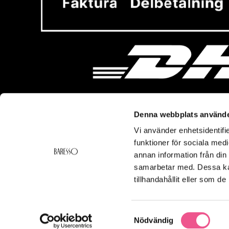
Denna webbplats använde
Vi använder enhetsidentifie
Vi hjälper dig!
Om Ba
funktioner för sociala medi
Kontakt
Baresso 
annan information från din
Köpvillkor
Om Bares
samarbetar med. Dessa kan
Frakt & Leverans
Cookiepol
tillhandahållit eller som d
Ångerrätt & Returer
Integritets
Smspolicy
Samtyckesval
Nödvändig