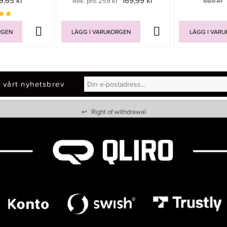
9,65 kr
169,99 kr
Rek. pris 259 kr
569 kr
RGEN
LÄGG I VARUKORGEN
LÄGG I VAR
 vårt nyhetsbrev
↩
Right of withdrawal