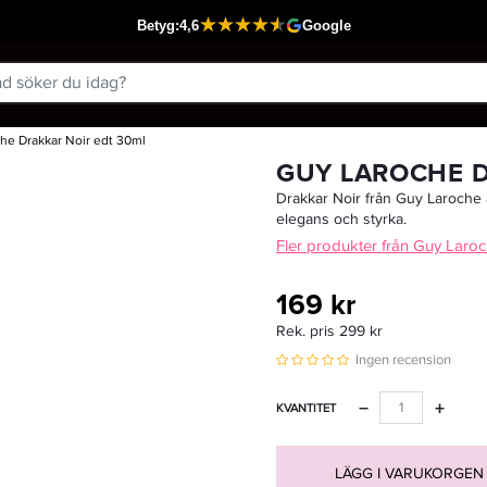
he Drakkar Noir edt 30ml
Passar din varukorg
GUY LAROCHE D
Drakkar Noir från Guy Laroche ä
elegans och styrka.
Fler produkter från Guy Laro
169 kr
Rek. pris 299 kr
Ingen recension
−
+
KVANTITET
LÄGG I VARUKORGEN