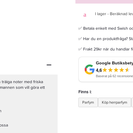
I lager - Beräknad le
✅ Betala enkelt med Swish o
Färgpensel Silikon Medium
✅ Har du en produktfråga? Sta
✅ Frakt 29kr när du handlar 
16,15 kr
19 kr
LÄGG I VARUKORGEN
träiga noter med friska
a mannen som vill göra ett
Finns i:
Parfym
Köp herrparfym
n
mossa