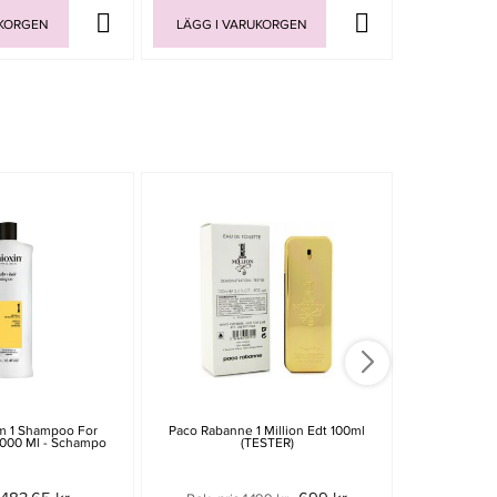
UKORGEN
LÄGG I VARUKORGEN
LÄGG I V
-30%
m 1 Shampoo For
Paco Rabanne 1 Million Edt 100ml
Paul Mitchel
1000 Ml - Schampo
(TESTER)
Gel 5