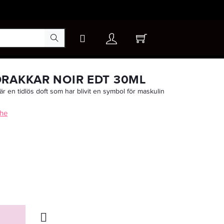
×
RAKKAR NOIR EDT 30ML
r en tidlös doft som har blivit en symbol för maskulin
-15%
che