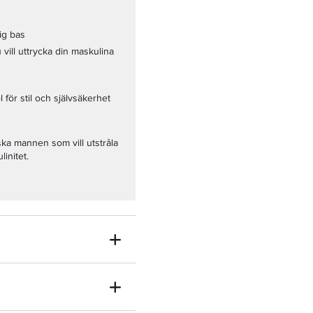
ig bas
du vill uttrycka din maskulina
för stil och självsäkerhet
ka mannen som vill utstråla
initet.