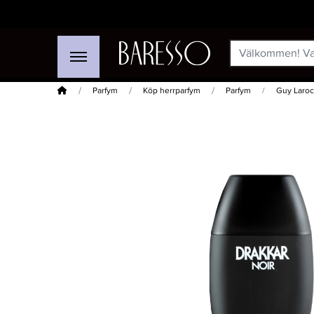
Hem
Parfym
Köp herrparfym
Parfym
Guy Laroc
-15%