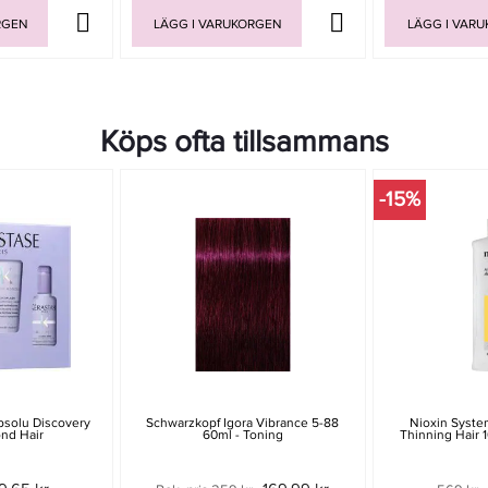
RGEN
LÄGG I VARUKORGEN
LÄGG I VAR
Köps ofta tillsammans
-15%
bsolu Discovery
Schwarzkopf Igora Vibrance 5-88
Nioxin Syste
ond Hair
60ml - Toning
Thinning Hair 