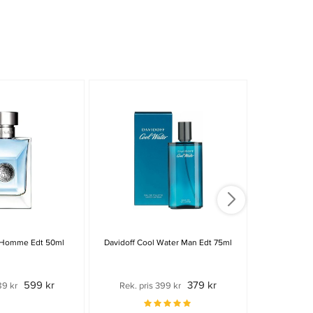
 Homme Edt 50ml
Davidoff Cool Water Man Edt 75ml
Joop H
599 kr
379 kr
89 kr
Rek. pris 399 kr
Rek. pri