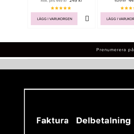
249 kr
44
Rek. pris 449 kr
529 kr
LÄGG I VARUKORGEN
LÄGG I VARUKO
Prenumerera på