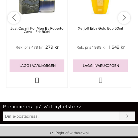
Just Cavalli For Men By Roberto
Xerjoff Erba Gold Edp 50ml
Cavalli Edt 90ml
279 kr
1 649 kr
Rek. pris 479 kr
Rek. pris 1 999 kr
LÄGG I VARUKORGEN
LÄGG I VARUKORGEN
Prenumerera på vårt nyhetsbrev
↩
Right of withdrawal