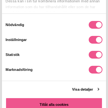
Dessa kan i sin tur kombinera informationen med annan
information som du har tillhandahållit eller som de har
Recensioner
samlat in när du har använt deras tjänster.
Samtyckesval
Nödvändig
Finns i:
Parfym
Köp herrparfym
Parfym
Inställningar
Statistik
Liknande produkter
Marknadsföring
Visa detaljer
Tillåt alla cookies