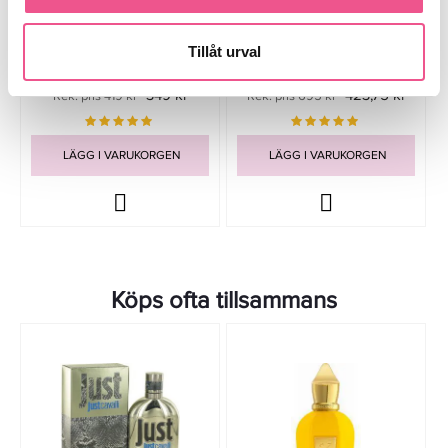
Davidoff Cool Water Man Edt
Hugo Boss Bottled Unlimited
40ml
Edt 100ml
Tillåt urval
349 kr
423,75 kr
Rek. pris 419 kr
Rek. pris 695 kr
LÄGG I VARUKORGEN
LÄGG I VARUKORGEN
Köps ofta tillsammans