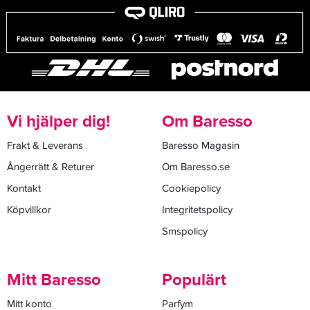
Vi hjälper dig!
Om Baresso
Frakt & Leverans
Baresso Magasin
Ångerrätt & Returer
Om Baresso.se
Kontakt
Cookiepolicy
Köpvillkor
Integritetspolicy
Smspolicy
Mitt Baresso
Populärt
Mitt konto
Parfym