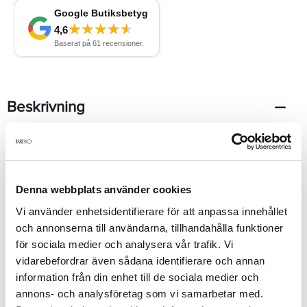
Beskrivning
Givenchy Play For Him Edt Som ansikte utåt för denna
maskulina och förförande doft anlitade Givenchy artisten och
entreprenören Justin Timberlake. Strukturen är enkel i sin
helhet och innehåller fräscha och aromatiska inslag av
Denna webbplats använder cookies
mandarin, bergamott, bitter apelsin, grapefrukt, träd,
Vi använder enhetsidentifierare för att anpassa innehållet
svartpeppar, patchouli och kaffe.
Se mer
och annonserna till användarna, tillhandahålla funktioner
för sociala medier och analysera vår trafik. Vi
vidarebefordrar även sådana identifierare och annan
information från din enhet till de sociala medier och
Produktdetaljer
annons- och analysföretag som vi samarbetar med.