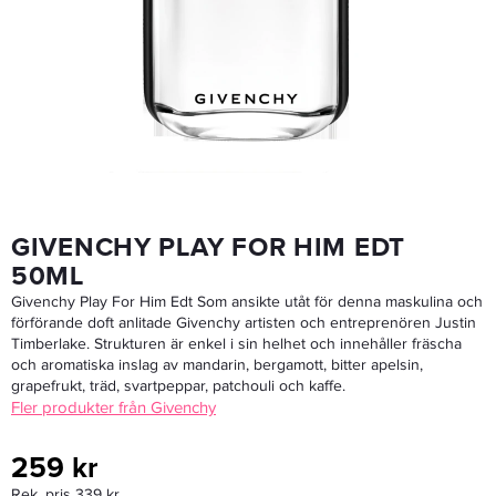
Dolce & Gabbana Light Blue Eau Intense Pour Homme Edp 100ml
1 199 kr
Rek. pris 1 899 kr
LÄGG I VARUKORGEN
GIVENCHY PLAY FOR HIM EDT
50ML
Givenchy Play For Him Edt Som ansikte utåt för denna maskulina och
förförande doft anlitade Givenchy artisten och entreprenören Justin
Timberlake. Strukturen är enkel i sin helhet och innehåller fräscha
och aromatiska inslag av mandarin, bergamott, bitter apelsin,
grapefrukt, träd, svartpeppar, patchouli och kaffe.
Fler produkter från Givenchy
259 kr
Rek. pris 339 kr