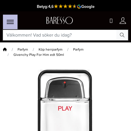
Hem
Parfym
Köp herrparfym
Parfym
Givenchy Play For Him edt 50ml
×
Passar din varukorg