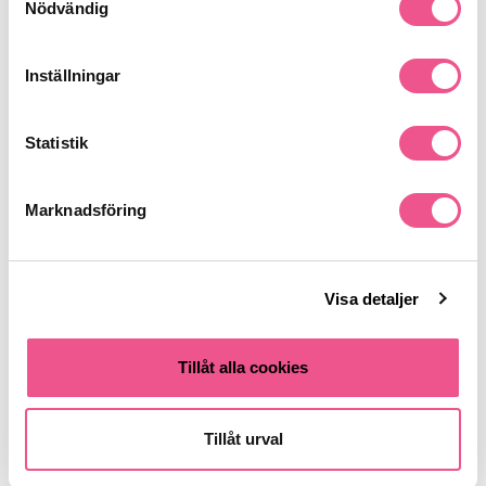
Nödvändig
Liknande produkter
Inställningar
-20%
Statistik
Marknadsföring
Visa detaljer
Noberu Of Sweden Edp - Orange
David Beckham Classic Edt 90ml
Cedar 50ml
Tillåt alla cookies
447,20 kr
289 kr
559 kr
Tillåt urval
LÄGG I VARUKORGEN
LÄGG I VARUKORGEN