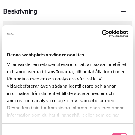
Beskrivning
En träig, jordig och maskulin doft som bland annat innehåller
santolina, Johannesört, harts toner, cypress och amber.
Dsquared2 Wild EdT symboliserar frihet, stolthet och ett liv i
fart.50ml
Denna webbplats använder cookies
Vi använder enhetsidentifierare för att anpassa innehållet
Produktdetaljer
och annonserna till användarna, tillhandahålla funktioner
för sociala medier och analysera vår trafik. Vi
vidarebefordrar även sådana identifierare och annan
Recensioner
information från din enhet till de sociala medier och
annons- och analysföretag som vi samarbetar med.
Dessa kan i sin tur kombinera informationen med annan
Finns i:
information som du har tillhandahållit eller som de har
samlat in när du har använt deras tjänster.
Parfym
Köp herrparfym
Parfym
Samtyckesval