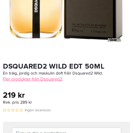
Afnan Supremacy Collector's Edition Edp 100ml
675 kr
Rek. pris 799 kr
LÄGG I VARUKORGEN
DSQUARED2 WILD EDT 50ML
En träig, jordig och maskulin doft från Dsquared2 Wild.
Fler produkter från Dsquared2
219 kr
Rek. pris 289 kr
Ingen recension