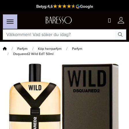
Hem
Parfym
Köp herrparfym
Parfym
Dsquared2 Wild EdT 50ml
×
Passar din varukorg