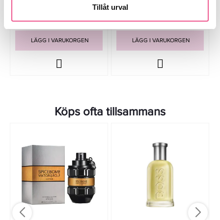
Tillåt urval
449 kr
589 kr
Rek. pris 749 kr
Rek. pris 799 kr
LÄGG I VARUKORGEN
LÄGG I VARUKORGEN
Köps ofta tillsammans