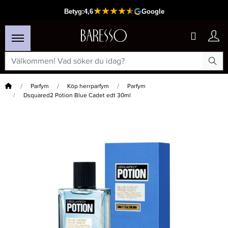
Hem
Parfym
Köp herrparfym
Parfym
Dsquared2 Potion Blue Cadet edt 30ml
×
Passar din varukorg