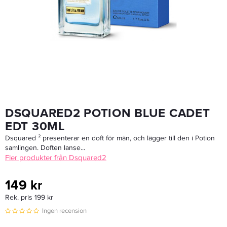
Afnan Supremacy Collector's Edition Edp 100ml
675 kr
Rek. pris 799 kr
LÄGG I VARUKORGEN
DSQUARED2 POTION BLUE CADET
EDT 30ML
Dsquared ² presenterar en doft för män, och lägger till den i Potion
samlingen. Doften lanse...
Fler produkter från Dsquared2
149 kr
Rek. pris 199 kr
Ingen recension