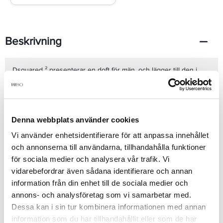
Beskrivning
Dsquared ² presenterar en doft för män, och lägger till den i
Potion samlingen. Doften lanserades under 2013 i samarbete
med parfymören Mathilde Bijaoui genom att omvandla en färg
(Blue Cadet) till en doft. Parfymören inspirerades av en viss
nyans av blått för att skapa en karismatisk blandning av friska
och aromatiska noter på en träig bas. Den unika träiga noten blå
Denna webbplats använder cookies
odört ger absolut en träig-aromatisk-fruktig ansikte för doften,
Se mer
Vi använder enhetsidentifierare för att anpassa innehållet
med tillsatser av svarta vinbär.
och annonserna till användarna, tillhandahålla funktioner
för sociala medier och analysera vår trafik. Vi
Produktdetaljer
vidarebefordrar även sådana identifierare och annan
information från din enhet till de sociala medier och
annons- och analysföretag som vi samarbetar med.
Recensioner
Dessa kan i sin tur kombinera informationen med annan
information som du har tillhandahållit eller som de har