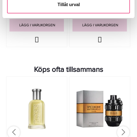
Tillåt urval
249 kr
419 kr
Rek. pris 349 kr
Rek. pris 549 kr
LÄGG I VARUKORGEN
LÄGG I VARUKORGEN
Köps ofta tillsammans