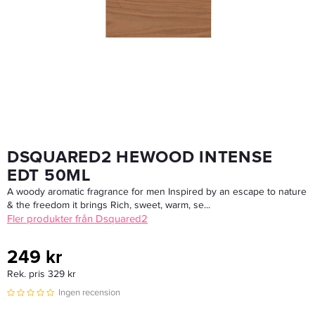
Afnan Supremacy Collector's Edition Edp 100ml
675 kr
Rek. pris 799 kr
LÄGG I VARUKORGEN
DSQUARED2 HEWOOD INTENSE
EDT 50ML
A woody aromatic fragrance for men Inspired by an escape to nature
& the freedom it brings Rich, sweet, warm, se...
Fler produkter från Dsquared2
249 kr
Rek. pris 329 kr
Ingen recension