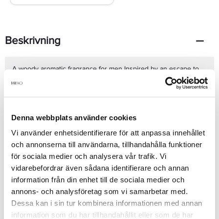
Beskrivning
A woody aromatic fragrance for men Inspired by an escape to
nature & the freedom it brings Rich, sweet, warm, sensual,
unique & mysterious Features the elements of air, water & wood
Air notes are composed of musk, amber & white fir Water notes
contain crystal incense, aquatic accord, leaves & flowers of
violet Wood notes combine guaiac wood, sandalwood, vetiver &
Denna webbplats använder cookies
cedar Launched in 2014 Suitable for fall or winter wear
Se mer
Vi använder enhetsidentifierare för att anpassa innehållet
och annonserna till användarna, tillhandahålla funktioner
för sociala medier och analysera vår trafik. Vi
Produktdetaljer
vidarebefordrar även sådana identifierare och annan
information från din enhet till de sociala medier och
annons- och analysföretag som vi samarbetar med.
Recensioner
Dessa kan i sin tur kombinera informationen med annan
information som du har tillhandahållit eller som de har