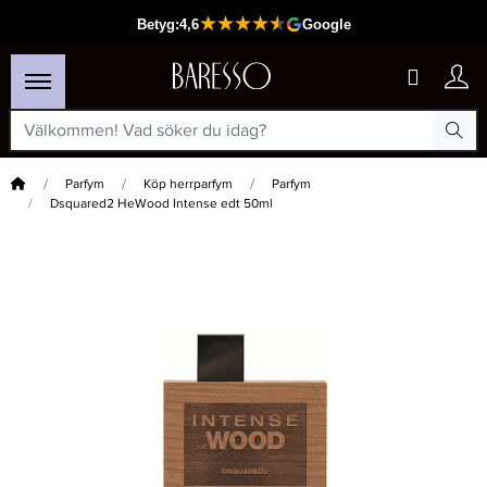
Hem
Parfym
Köp herrparfym
Parfym
Dsquared2 HeWood Intense edt 50ml
×
Passar din varukorg