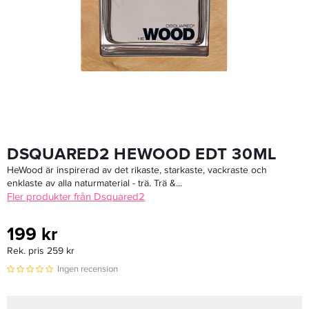
Afnan Supremacy Collector's Edition Edp 100ml
675 kr
Rek. pris 799 kr
LÄGG I VARUKORGEN
DSQUARED2 HEWOOD EDT 30ML
HeWood är inspirerad av det rikaste, starkaste, vackraste och
enklaste av alla naturmaterial - trä. Trä &...
Fler produkter från Dsquared2
199 kr
Rek. pris 259 kr
Ingen recension