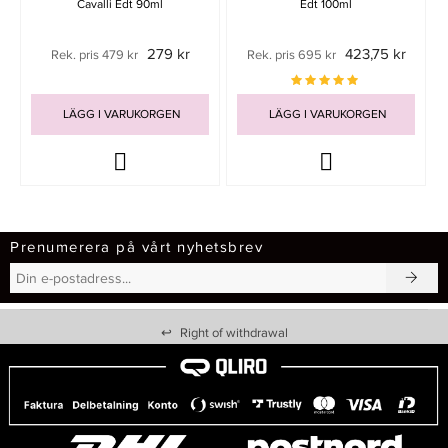
Cavalli Edt 90ml
Edt 100ml
279 kr
423,75 kr
Rek. pris 479 kr
Rek. pris 695 kr
LÄGG I VARUKORGEN
LÄGG I VARUKORGEN
Prenumerera på vårt nyhetsbrev
↩
Right of withdrawal