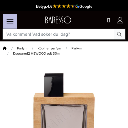
Hem
Parfym
Köp herrparfym
Parfym
Dsquared2 HEWOOD edt 30ml
×
Passar din varukorg