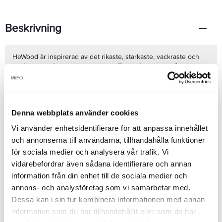
Beskrivning
HeWood är inspirerad av det rikaste, starkaste, vackraste och
enklaste av alla naturmaterial - trä. Trä är det genomgående
elementet i doften, förpackningen, flaskan och namnet. Dean
och Dan (grundarna bakom Dsquared2) tillägnar doften till den
moderna mannen vars dröm är att i naturen finna frihet och
förförelse. Trä i form av Kanadensisk röd al ramar in, skyddar,
Denna webbplats använder cookies
upphöjer och intensifierar den fyrkantiga flaskan. Tack vare
Se mer
träets unika färgton och ådring så är varje flaska unik.Doften är
Vi använder enhetsidentifierare för att anpassa innehållet
en aromatisk alkemi av starka naturelement. Dean och Dan har
och annonserna till användarna, tillhandahålla funktioner
valt harmoniserande doftnoter från luft, vatten och trä som för
dem symboliserar kreativ frihet och sitt älskade hemland
för sociala medier och analysera vår trafik. Vi
Produktdetaljer
Kanada.
vidarebefordrar även sådana identifierare och annan
information från din enhet till de sociala medier och
annons- och analysföretag som vi samarbetar med.
Recensioner
Dessa kan i sin tur kombinera informationen med annan
information som du har tillhandahållit eller som de har