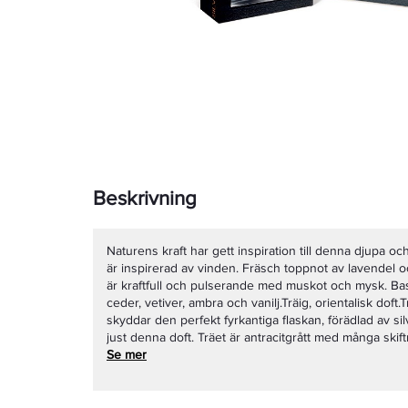
Beskrivning
Naturens kraft har gett inspiration till denna djupa oc
är inspirerad av vinden. Fräsch toppnot av lavendel oc
är kraftfull och pulserande med muskot och mysk. Ba
ceder, vetiver, ambra och vanilj.Träig, orientalisk doft
skyddar den perfekt fyrkantiga flaskan, förädlad av si
just denna doft. Träet är antracitgrått med många skif
ådring. Detta gör varje flaska helt unik, säregen och 
Se mer
också antracitgrå. Laser gravyr av namnet ger en raff