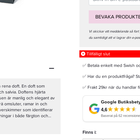
BEVAKA PRODUKT
Vi skickar ett meddelande så fort
Afnan Supremacy Collector's Edition Edp 100ml
du samtidigt att vi lagrar din e-po
Tillfälligt slut
675 kr
Rek. pris 799 kr
✅ Betala enkelt med Swish o
LÄGG I VARUKORGEN
✅ Har du en produktfråga? Sta
h rena doft. En doft som
✅ Frakt 29kr när du handlar 
h salvia. Doftens hjärta
sen är manlig och elegant av
.Trä omsluter, ramar in och
lverskimmer som identifierar
tningar i både färgton och
exklusiv. Förpackningen är
inerad touch.
Finns i: