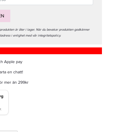
EN
 produkten är åter i lager. När du bevakar produkten godkänner
stadress i enlighet med vår integritetspolicy.
ch Apple pay
rta en chatt!
för mer än 299kr