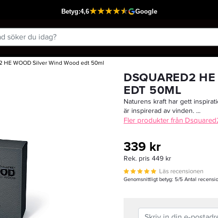
2 HE WOOD Silver Wind Wood edt 50ml
Passar din varukorg
DSQUARED2 HE
EDT 50ML
Naturens kraft har gett inspirat
är inspirerad av vinden. ...
Fler produkter från Dsquared
339 kr
Rek. pris 449 kr
Läs recensionen
Genomsnittligt betyg:
5
/5 Antal recensi