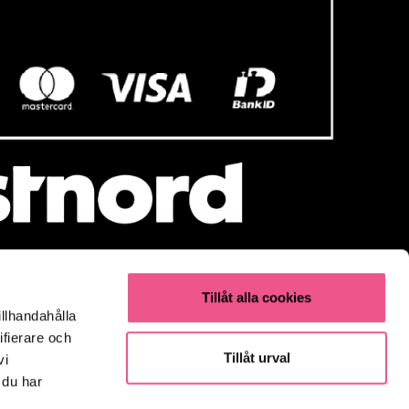
Tillåt alla cookies
illhandahålla
Populärt
ifierare och
Olaplex
Tillåt urval
vi
Kevin Murphy
 du har
K18