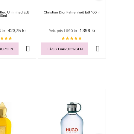
led Unlimited Edt
Christian Dior Fahrenheit Edt 100ml
Valenti
00ml
423,75 kr
1 399 kr
5 kr
Rek. pris 1 690 kr
Rek. pri
UKORGEN
LÄGG I VARUKORGEN
LÄGG I V