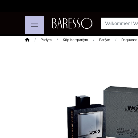
Hem
Parfym
Köp herrparfym
Parfym
Dsquared