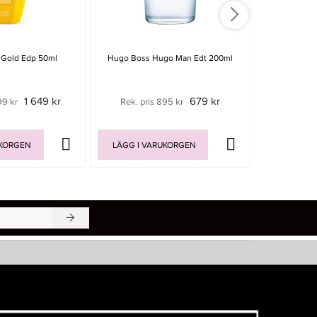
a Gold Edp 50ml
Hugo Boss Hugo Man Edt 200ml
Xerjoff 
1 649 kr
679 kr
99 kr
Rek. pris 895 kr
Rek. pris
UKORGEN
LÄGG I VARUKORGEN
LÄGG I V