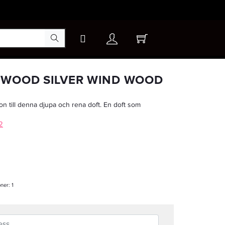
×
 WOOD SILVER WIND WOOD
ion till denna djupa och rena doft. En doft som
2
oner:
1