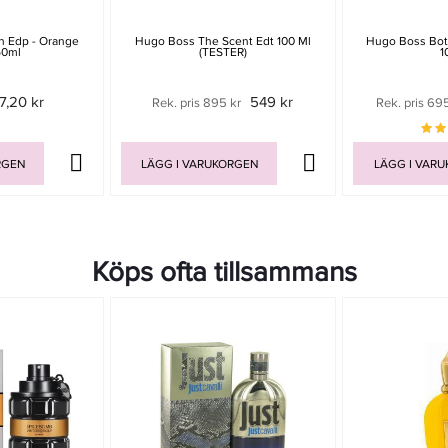
 Edp - Orange
Hugo Boss The Scent Edt 100 Ml
Hugo Boss Bott
50ml
(TESTER)
1
7,20 kr
549 kr
Rek. pris 895 kr
Rek. pris 69
RGEN
LÄGG I VARUKORGEN
LÄGG I VAR
Köps ofta tillsammans