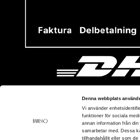
Denna webbplats använde
Vi använder enhetsidentifie
Vi hjälper dig!
Om Ba
funktioner för sociala medi
Kontakt
Baresso 
annan information från din
Köpvillkor
Om Bares
samarbetar med. Dessa kan
Frakt & Leverans
Cookiepol
tillhandahållit eller som d