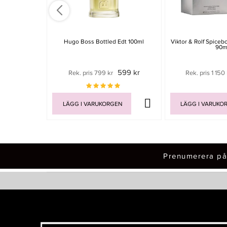
Hugo Boss Bottled Edt 100ml
Viktor & Rolf Spice
90m
599 kr
Rek. pris 799 kr
Rek. pris 1 150 
LÄGG I VARUKORGEN
LÄGG I VARUKO
Prenumerera på