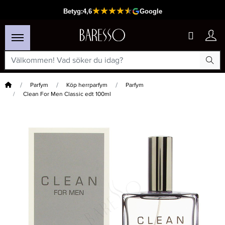
Hem
Parfym
Köp herrparfym
Parfym
Clean For Men Classic edt 100ml
×
Passar din varukorg