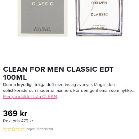
Clean Classic Simply Clean Edp 60 Ml
625 kr
Rek. pris 579 kr
LÄGG I VARUKORGEN
CLEAN FOR MEN CLASSIC EDT
100ML
Denna kryddigt, träiga doft med inslag av mysk fångar den
sofistikerade och moderna mannen. För den gentleman som nyfike...
Fler produkter från CLEAN
369 kr
Rek. pris 479 kr
Ingen recension