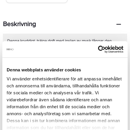
Beskrivning
Denna kryddigt, träiga doft med inslag av mysk fångar den
sofistikerade och moderna mannen. För den gentleman som
nyfiket letar efter nya spännande dofter!Classic från Clean
öppnar upp med kryddiga noter av bergamott, saffran och
basilika. Den övergår sedan i ett fräscht, modernt hjärta av
enbär, viollöv, jasmine, iris och svartpeppar. Clean for Men
Denna webbplats använder cookies
Classic EdT landar sedan i en maskulin, sensuell bas av vetiver,
Se mer
Vi använder enhetsidentifierare för att anpassa innehållet
mysk, oud och amber.Toppnoter:Bergamott, Basilika &
Saffran.Hjärtnoter:Enbär, Viollöv, Jasmine, Iris &
och annonserna till användarna, tillhandahålla funktioner
Svartpeppar.Basnoter:Mysk, Vetiver, Oud & Amber.
för sociala medier och analysera vår trafik. Vi
Produktdetaljer
vidarebefordrar även sådana identifierare och annan
information från din enhet till de sociala medier och
annons- och analysföretag som vi samarbetar med.
Recensioner
Dessa kan i sin tur kombinera informationen med annan
information som du har tillhandahållit eller som de har