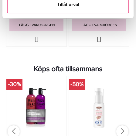
Tillåt urval
320 kr
618 kr
Rek. pris 549 kr
Rek. pris 859 kr
LÄGG I VARUKORGEN
LÄGG I VARUKORGEN
Köps ofta tillsammans
-30%
-50%
-