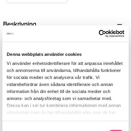
Beskrivning
Code for Men, EdT. En sofistkerad med en förfriskande maskulin
doft av citrus, bergamott, tonkaböna och apelsinblomma.50ml
Denna webbplats använder cookies
Vi använder enhetsidentifierare för att anpassa innehållet
Produktdetaljer
och annonserna till användarna, tillhandahålla funktioner
för sociala medier och analysera vår trafik. Vi
vidarebefordrar även sådana identifierare och annan
Recensioner
information från din enhet till de sociala medier och
annons- och analysföretag som vi samarbetar med.
Dessa kan i sin tur kombinera informationen med annan
Finns i:
information som du har tillhandahållit eller som de har
samlat in när du har använt deras tjänster.
Parfym
Köp herrparfym
Parfym
Samtyckesval