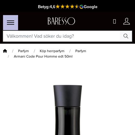
Hem
Parfym
Köp herrparfym
Parfym
Armani Code Pour Homme edt 50ml
×
Passar din varukorg
-50%