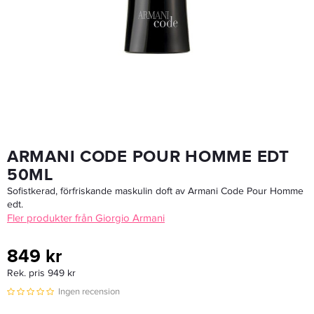
Milani Color Statement Lipliner BORDEAUX 12
49,50 kr
99 kr
LÄGG I VARUKORGEN
ARMANI CODE POUR HOMME EDT
50ML
Sofistkerad, förfriskande maskulin doft av Armani Code Pour Homme
edt.
Fler produkter från Giorgio Armani
849 kr
Rek. pris 949 kr
Ingen recension