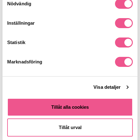
Nödvändig
Liknande produkter
Inställningar
Statistik
Marknadsföring
Visa detaljer
Versace Pour Homme Edt 100ml
Versace Pour Homme Edt 50ml
Tillåt alla cookies
699 kr
599 kr
Rek. pris 729 kr
Rek. pris 789 kr
Tillåt urval
LÄGG I VARUKORGEN
LÄGG I VARUKORGEN