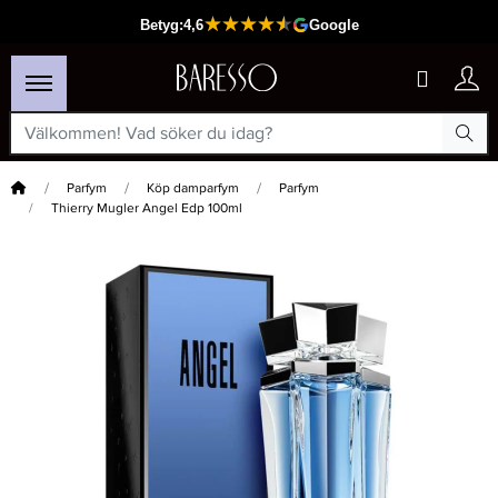
Hem
Parfym
Köp damparfym
Parfym
Thierry Mugler Angel Edp 100ml
×
Passar din varukorg