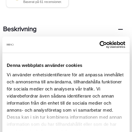
Beskrivning
Thierry Mugler Angel edp innehåller inga blommor utan är
byggd efter Muglers barndomsminnen. I toppen finns härliga
noter från hélonial, bergamott och mandarin som möter hjärtats
ljuvliga sammansättning av blåhallon, persika, röda bär, och söt
Denna webbplats använder cookies
honung.100ml
Vi använder enhetsidentifierare för att anpassa innehållet
och annonserna till användarna, tillhandahålla funktioner
för sociala medier och analysera vår trafik. Vi
Produktdetaljer
vidarebefordrar även sådana identifierare och annan
information från din enhet till de sociala medier och
annons- och analysföretag som vi samarbetar med.
Recensioner
Dessa kan i sin tur kombinera informationen med annan
information som du har tillhandahållit eller som de har
samlat in när du har använt deras tjänster.