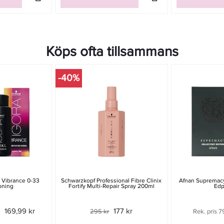
Köps ofta tillsammans
-40%
 Vibrance 0-33
Schwarzkopf Professional Fibre Clinix
Afnan Supremacy 
oning
Fortify Multi-Repair Spray 200ml
Edp
169,99 kr
177 kr
295 kr
Rek. pris 7