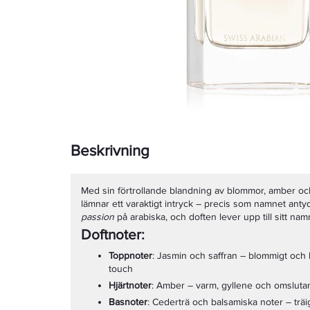
Beskrivning
Med sin förtrollande blandning av blommor, amber oc
lämnar ett varaktigt intryck – precis som namnet anty
passion
på arabiska, och doften lever upp till sitt namn
Doftnoter:
Toppnoter
: Jasmin och saffran – blommigt och 
touch
Hjärtnoter
: Amber – varm, gyllene och omslut
Basnoter
: Cederträ och balsamiska noter – träig