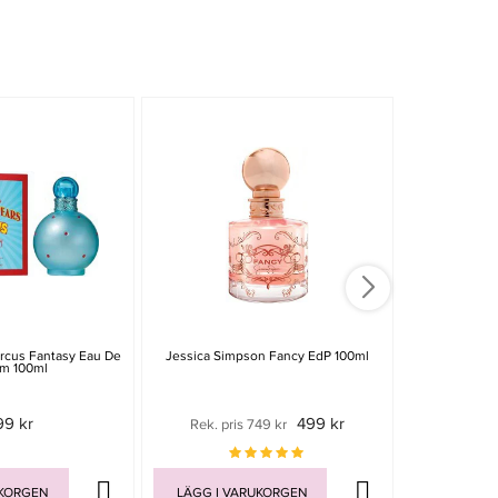
ircus Fantasy Eau De
Jessica Simpson Fancy EdP 100ml
Boucheron F
um 100ml
99 kr
499 kr
Rek. pris 749 kr
Rek. pri
UKORGEN
LÄGG I VARUKORGEN
LÄGG I V