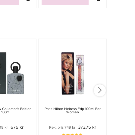
Collector's Edition
Paris Hilton Heiress Edp 100ml For
Hugo Boss 
 100ml
Women
675 kr
373,75 kr
99 kr
Rek. pris 749 kr
Rek. pri