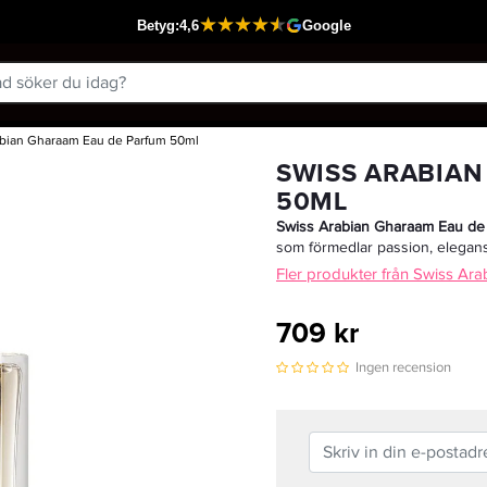
abian Gharaam Eau de Parfum 50ml
Passar din varukorg
SWISS ARABIA
50ML
Swiss Arabian Gharaam Eau de
som förmedlar passion, elegans
Fler produkter från Swiss Ara
709 kr
Ingen recension