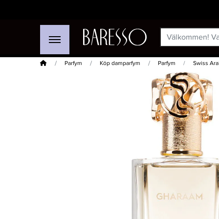
Hem
Parfym
Köp damparfym
Parfym
Swiss Ar