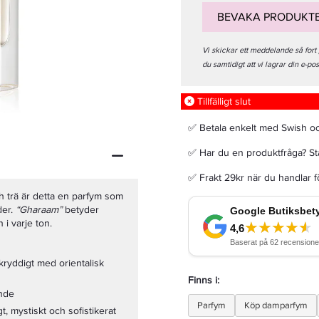
BEVAKA PRODUKT
Vi skickar ett meddelande så fort
du samtidigt att vi lagrar din e-po
Schwarzkopf Professional Fibre Clinix Bondfinity Fibre Sealer 150 Ml
Tillfälligt slut
199 kr
✅ Betala enkelt med Swish o
Rek. pris 357 kr
✅ Har du en produktfråga? Sta
LÄGG I VARUKORGEN
✅ Frakt 29kr när du handlar 
h trä är detta en parfym som
der.
“Gharaam”
betyder
 i varje ton.
kryddigt med orientalisk
Finns i:
ande
Parfym
Köp damparfym
t, mystiskt och sofistikerat