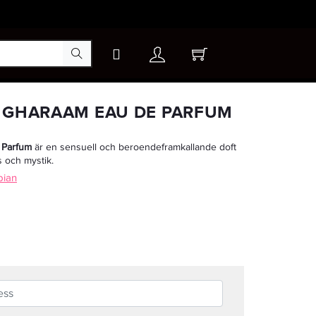
×
N GHARAAM EAU DE PARFUM
 Parfum
är en sensuell och beroendeframkallande doft
-40%
 och mystik.
bian