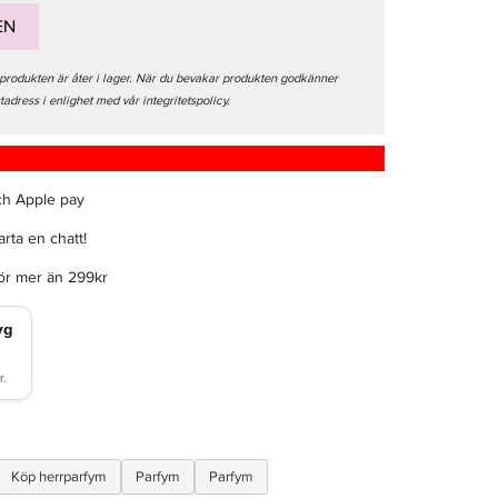
EN
 produkten är åter i lager. När du bevakar produkten godkänner
stadress i enlighet med vår integritetspolicy.
ch Apple pay
rta en chatt!
för mer än 299kr
Köp herrparfym
Parfym
Parfym