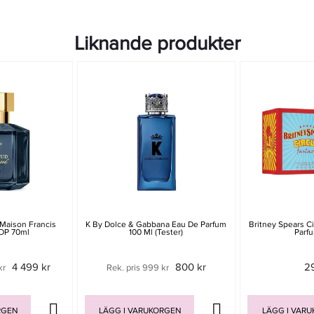
Liknande produkter
Maison Francis
K By Dolce & Gabbana Eau De Parfum
Britney Spears C
EDP 70ml
100 Ml (Tester)
Parf
4 499 kr
800 kr
2
kr
Rek. pris 999 kr
RGEN
LÄGG I VARUKORGEN
LÄGG I VAR