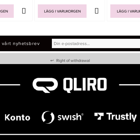
RGEN
LÄGG I VARUKORGEN
LÄGG I VAR
 vårt nyhetsbrev
↩
Right of withdrawal