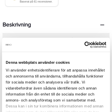
Beskrivning
En blommig och exklusiv doft inspirerad från västindien. Den
sensuella doften passar framförallt för användning på kvällen.
Toppnoter: Gardenia, bergamott, persika och galbanum.
Hjärtnoter: Ros, iris, honom, lavendel, koriander och cyclamen.
Basnoter: Mossa, cederträ, mossa, sandelträ, vetiver och
Denna webbplats använder cookies
benzoin
Se mer
Vi använder enhetsidentifierare för att anpassa innehållet
och annonserna till användarna, tillhandahålla funktioner
för sociala medier och analysera vår trafik. Vi
vidarebefordrar även sådana identifierare och annan
Produktdetaljer
information från din enhet till de sociala medier och
annons- och analysföretag som vi samarbetar med.
Dessa kan i sin tur kombinera informationen med annan
Recensioner