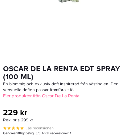
Hot Tools Evolve Black Gold 32mm - Plattång
1 995 kr
LÄGG I VARUKORGEN
OSCAR DE LA RENTA EDT SPRAY
(100 ML)
En blommig och exklusiv doft inspirerad från västindien. Den
sensuella doften passar framförallt fö...
Fler produkter från Oscar De La Renta
229 kr
Rek. pris 299 kr
Läs recensionen
Genomsnittligt betyg:
5
/5 Antal recensioner:
1