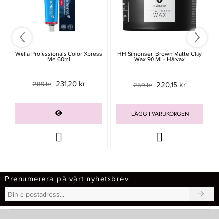
Wella Professionals Color Xpress
HH Simonsen Brown Matte Clay
Me 60ml
Wax 90 Ml - Hårvax
231,20 kr
289 kr
220,15 kr
259 kr
LÄGG I VARUKORGEN
Prenumerera på vårt nyhetsbrev