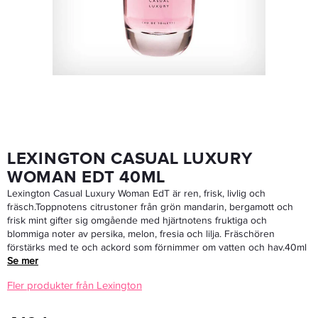
Maria Nila Head & Hair Heal Care Duo 2x500 Ml
669 kr
Rek. pris 849 kr
LÄGG I VARUKORGEN
LEXINGTON CASUAL LUXURY
WOMAN EDT 40ML
Lexington Casual Luxury Woman EdT är ren, frisk, livlig och
fräsch.Toppnotens citrustoner från grön mandarin, bergamott och
frisk mint gifter sig omgående med hjärtnotens fruktiga och
blommiga noter av persika, melon, fresia och lilja. Fräschören
förstärks med te och ackord som förnimmer om vatten och hav.40ml
Se mer
Fler produkter från Lexington