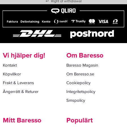
↩
Right of withdrawal
Vi hjälper dig!
Om Baresso
Kontakt
Baresso Magasin
Köpvillkor
Om Baresso.se
Frakt & Leverans
Cookiepolicy
Ångerrätt & Returer
Integritetspolicy
Smspolicy
Mitt Baresso
Populärt