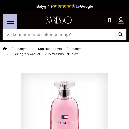
Hem
Parfym
Köp damparfym
Parfym
Lexington Casual Luxury Woman EdT 40ml
×
Passar din varukorg