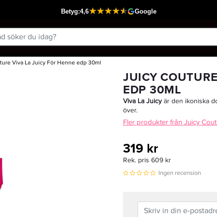
ture Viva La Juicy För Henne edp 30ml
Passar din varukorg
JUICY COUTURE
EDP 30ML
Viva La Juicy
är den ikoniska d
över.
Fler produkter från Juicy Cou
319 kr
Rek. pris 609 kr
Ingen recension