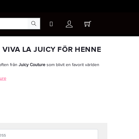
×
 VIVA LA JUICY FÖR HENNE
often från
Juicy Couture
som blivit en favorit världen
-25%
ture