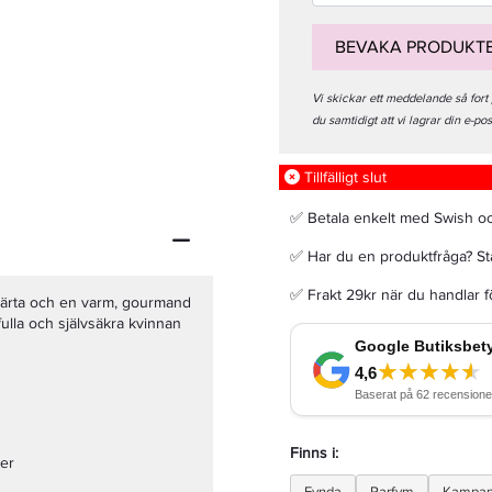
BEVAKA PRODUKT
Vi skickar ett meddelande så fort
du samtidigt att vi lagrar din e-po
Matrix Total Results Curl Please Shampoo 300ml - Schampo
Tillfälligt slut
169,15 kr
199 kr
✅ Betala enkelt med Swish o
✅ Har du en produktfråga? Sta
LÄGG I VARUKORGEN
✅ Frakt 29kr när du handlar 
hjärta och en varm, gourmand
fulla och självsäkra kvinnan
Finns i:
ber