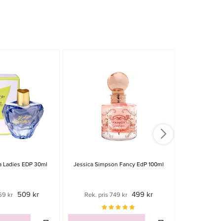
a Ladies EDP 30ml
Jessica Simpson Fancy EdP 100ml
Burberry B
509 kr
499 kr
69 kr
Rek. pris 749 kr
Rek. pri