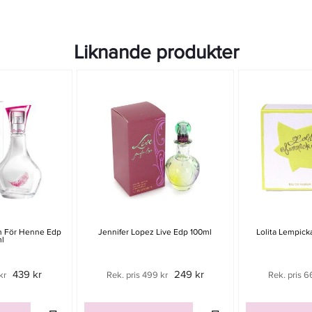
Liknande produkter
an För Henne Edp
Jennifer Lopez Live Edp 100ml
Lolita Lempick
l
439 kr
249 kr
kr
Rek. pris 499 kr
Rek. pris 6