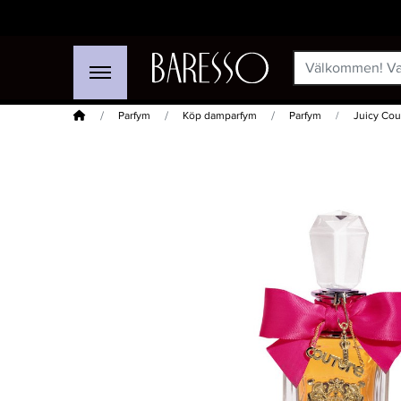
Hem
Parfym
Köp damparfym
Parfym
Juicy Cou
-15%