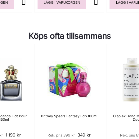
RGEN
LÄGG I VARUKORGEN
LÄGG I VAR
Köps ofta tillsammans
Scandal Edt Pour
Britney Spears Fantasy Edp 100ml
Olaplex Bond 
150ml
Duo
1 199 kr
349 kr
kr
Rek. pris 399 kr
Rek. pris 6