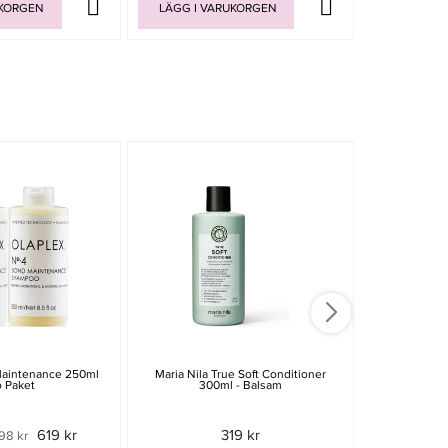
UKORGEN
LÄGG I VARUKORGEN
LÄGG I V
-20%
Maintenance 250ml
Maria Nila True Soft Conditioner
Davines OI 
 Paket
300ml - Balsam
619 kr
319 kr
98 kr
399 