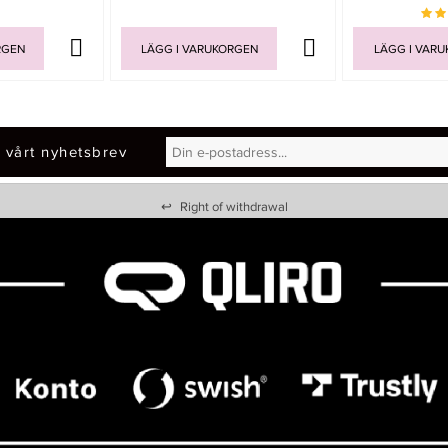
RGEN
LÄGG I VARUKORGEN
LÄGG I VAR
 vårt nyhetsbrev
↩
Right of withdrawal