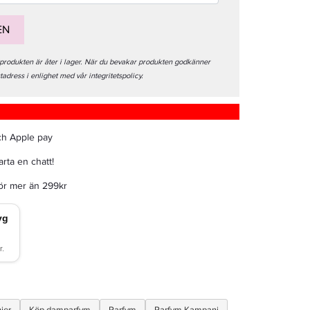
EN
 produkten är åter i lager. När du bevakar produkten godkänner
stadress i enlighet med vår integritetspolicy.
ch Apple pay
rta en chatt!
för mer än 299kr