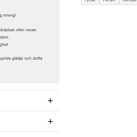
Fynda
Parfym
Kampan
g energi
ndväskan eller resan
mblem
ighet
 sprida glädje och dofta