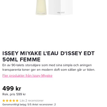
Joico Joifull Volumizing Shampoo 300ml - Schampo
229 kr
Rek. pris 349 kr
LÄGG I VARUKORGEN
ISSEY MIYAKE L'EAU D'ISSEY EDT
50ML FEMME
En av 90-talets storsäljare som med sina simpla och aningen
transparenta toner ger en modern doft som sällan går ur tiden.
Fler produkter från Issey Miyake
499 kr
Rek. pris 599 kr
Läs 2 recensioner
Genomsnittligt betyg:
5
/5 Antal recensioner:
2