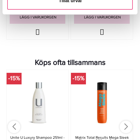
Tillåt urval
LÄGG I VARUKORGEN
LÄGG I VARUKORGEN
Köps ofta tillsammans
-15%
-15%
-
Unite U Luxury Shampoo 251ml -
Matrix Total Results Mega Sleek