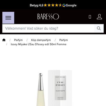
Hem
Parfym
Köp damparfym
Parfym
Issey Miyake L'Eau D'Issey edt 50ml Femme
×
Passar din varukorg