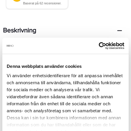
Beskrivning
En av 90-talets storsäljare som med sina simpla och aningen
transparenta toner ger en modern doft som sällan går ur tiden.
Rena och blommiga inslag av lotus, fresia, lilja, sandelträd och
ambra blandas här med frisk citron. Resultatet blir en
Denna webbplats använder cookies
uppfriskande doft med tydlig inspiration från forsande vatten.
Vi använder enhetsidentifierare för att anpassa innehållet
och annonserna till användarna, tillhandahålla funktioner
för sociala medier och analysera vår trafik. Vi
Produktdetaljer
vidarebefordrar även sådana identifierare och annan
information från din enhet till de sociala medier och
annons- och analysföretag som vi samarbetar med.
Recensioner
Dessa kan i sin tur kombinera informationen med annan
information som du har tillhandahållit eller som de har