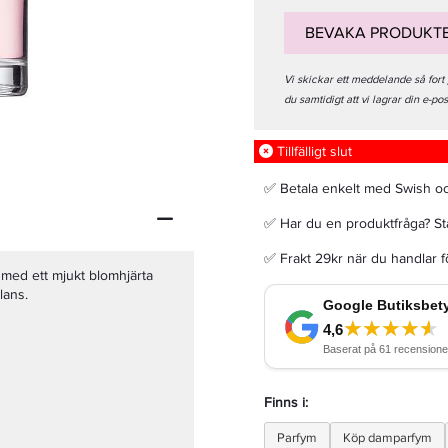
BEVAKA PRODUKT
Vi skickar ett meddelande så fort
du samtidigt att vi lagrar din e-po
Maria Nila Hand Lotion Ginger 300ml
Tillfälligt slut
172 kr
215 kr
✅ Betala enkelt med Swish o
✅ Har du en produktfråga? Sta
LÄGG I VARUKORGEN
✅ Frakt 29kr när du handlar 
 med ett mjukt blomhjärta
lans.
Finns i:
Parfym
Köp damparfym