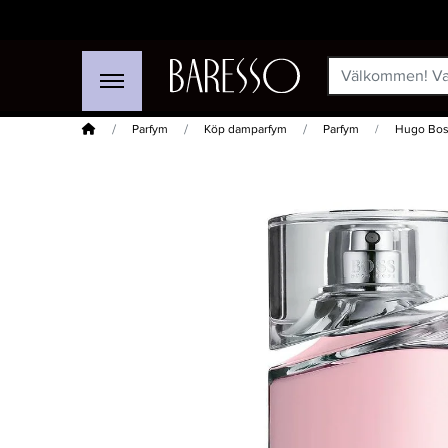
Hem
Parfym
Köp damparfym
Parfym
Hugo Bos
-20%