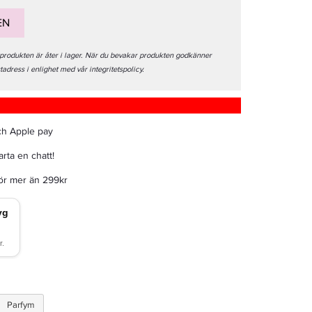
EN
 produkten är åter i lager. När du bevakar produkten godkänner
stadress i enlighet med vår integritetspolicy.
ch Apple pay
rta en chatt!
för mer än 299kr
Parfym