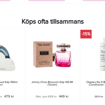
Köps ofta tillsammans
-15%
oud Edp 100ml
Jimmy Choo Blossom Edp 100 Ml
Olaplex No.5 
er)
(tester)
Conditioner 
479 kr
449 kr
kr
Rek. pris 699 kr
369 kr