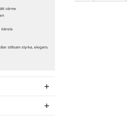
lätt värme
len
d känsla
lar stillsam styrka, elegans