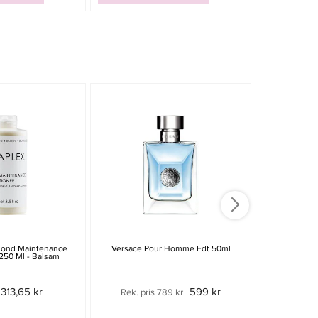
Bond Maintenance
Versace Pour Homme Edt 50ml
Paco Raban
250 Ml - Balsam
313,65 kr
599 kr
Rek. pris 789 kr
Rek. pri