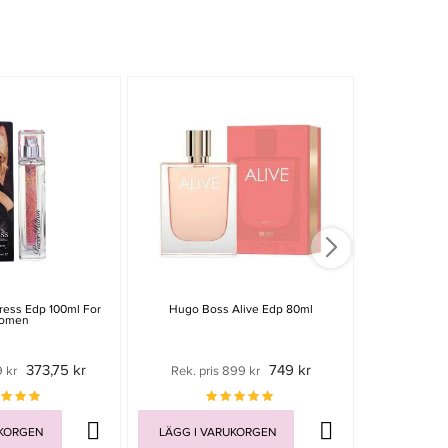
iress Edp 100ml For
Hugo Boss Alive Edp 80ml
Giorgio Arman
omen
373,75 kr
749 kr
9 kr
Rek. pris 899 kr
Rek. pris
UKORGEN
LÄGG I VARUKORGEN
LÄGG I V