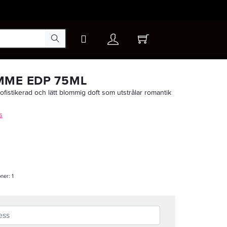
×
MME EDP 75ML
ofistikerad och lätt blommig doft som utstrålar romantik
s
oner:
1