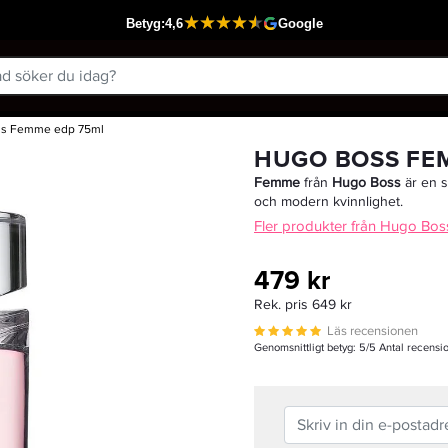
s Femme edp 75ml
Passar din varukorg
HUGO BOSS FE
Femme
från
Hugo Boss
är en s
och modern kvinnlighet.
Fler produkter från Hugo Bos
479 kr
Rek. pris 649 kr
Läs recensionen
Genomsnittligt betyg:
5
/5 Antal recensi