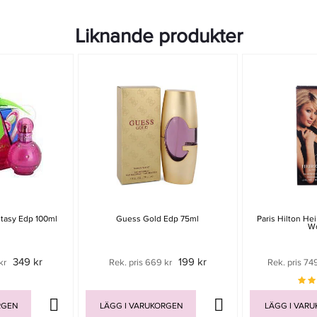
Liknande produkter
ntasy Edp 100ml
Guess Gold Edp 75ml
Paris Hilton He
W
349 kr
199 kr
kr
Rek. pris 669 kr
Rek. pris 74
RGEN
LÄGG I VARUKORGEN
LÄGG I VAR