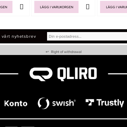
RGEN
LÄGG I VARUKORGEN
LÄGG I VAR
 vårt nyhetsbrev
↩
Right of withdrawal