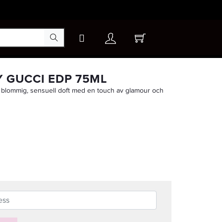
×
Y GUCCI EDP 75ML
n blommig, sensuell doft med en touch av glamour och
-20%