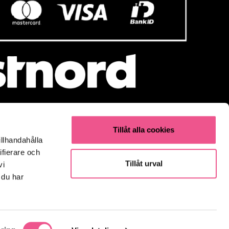
Tillåt alla cookies
illhandahålla
Populärt
ifierare och
Olaplex
Tillåt urval
vi
Kevin Murphy
 du har
K18
Elverktyg & Klippmaskiner
Parfym
Fynda