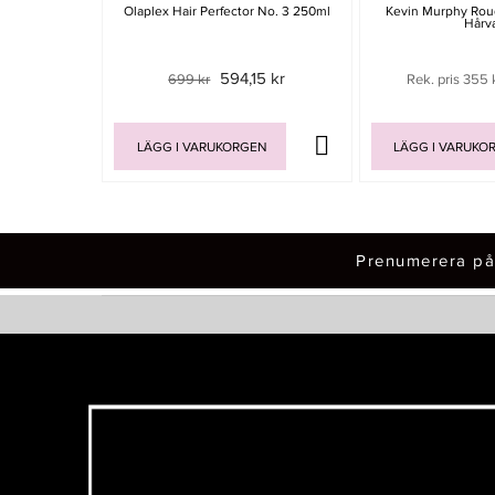
Olaplex Hair Perfector No. 3 250ml
Kevin Murphy Roug
Hårv
594,15 kr
699 kr
Rek. pris 355 
LÄGG I VARUKORGEN
LÄGG I VARUKO
Prenumerera på