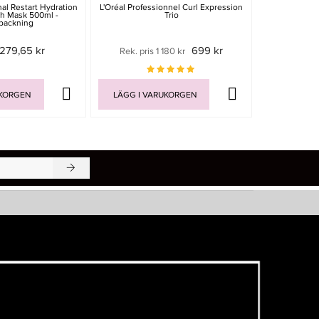
al Restart Hydration
L'Oréal Professionnel Curl Expression
Grazette Necc
ch Mask 500ml -
Trio
75m
packning
279,65 kr
699 kr
Rek. pris 1 180 kr
129 
UKORGEN
LÄGG I VARUKORGEN
LÄGG I V