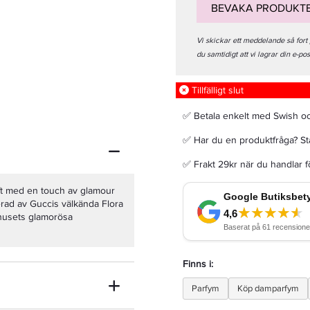
BEVAKA PRODUKT
Vi skickar ett meddelande så fort
du samtidigt att vi lagrar din e-po
Olaplex Hair Perfector No3 100ml
Tillfälligt slut
✅ Betala enkelt med Swish o
305,15 kr
359 kr
✅ Har du en produktfråga? Sta
✅ Frakt 29kr när du handlar 
LÄGG I VARUKORGEN
ft med en touch av glamour
erad av Guccis välkända Flora
ehusets glamorösa
Finns i:
Parfym
Köp damparfym