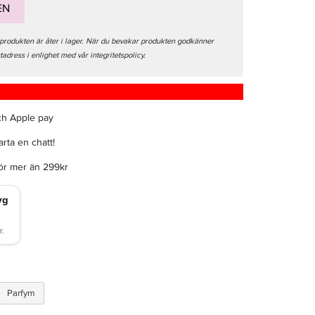
EN
 produkten är åter i lager. När du bevakar produkten godkänner
stadress i enlighet med vår integritetspolicy.
ch Apple pay
rta en chatt!
för mer än 299kr
Parfym