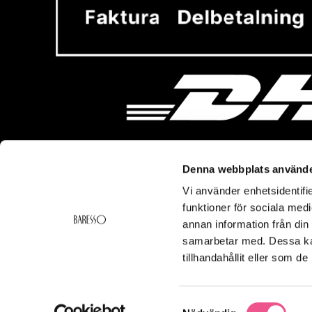
Denna webbplats använde
Vi använder enhetsidentifie
Vi hjälper dig!
Om Ba
funktioner för sociala medi
Kontakt
Baresso 
annan information från din
Köpvillkor
Om Bares
samarbetar med. Dessa kan
Frakt & Leverans
Cookiepol
tillhandahållit eller som d
Ångerrätt & Returer
Integritets
Smspolicy
Samtyckesval