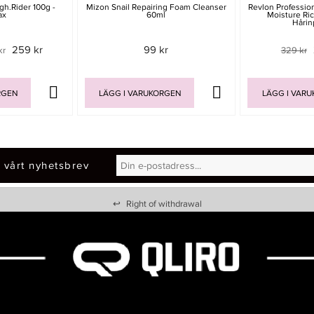
h.Rider 100g -
Mizon Snail Repairing Foam Cleanser
Revlon Profession
ax
60ml
Moisture Ri
Hårin
259 kr
99 kr
kr
329 kr
RGEN
LÄGG I VARUKORGEN
LÄGG I VAR
 vårt nyhetsbrev
↩
Right of withdrawal