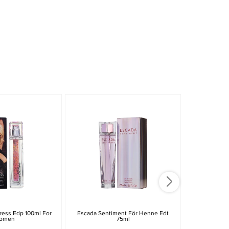
iress Edp 100ml For
Escada Sentiment För Henne Edt
Giorgio 
omen
75ml