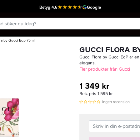
ra by Gucci Edp 75ml
Passar din varukorg
GUCCI FLORA B
Gucci Flora by Gucci EdP är e
elegans.
Fler produkter från Gucci
1 349 kr
Rek. pris 1 595 kr
Ingen recension