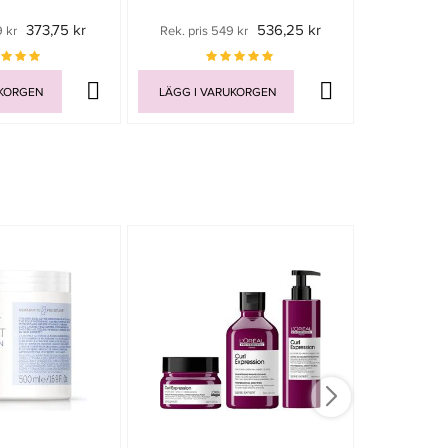
373,75 kr
536,25 kr
9 kr
Rek. pris 549 kr
Rek. pri
UKORGEN
LÄGG I VARUKORGEN
LÄGG I V
-5%