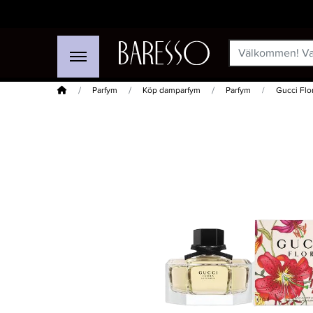
Hem
Parfym
Köp damparfym
Parfym
Gucci Flo
-15%