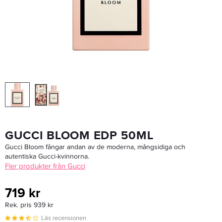
BaBylissPRO Sleek Expert BAB2072EPE - Plattång
1 274,15 kr
1 499 kr
LÄGG I VARUKORGEN
GUCCI BLOOM EDP 50ML
Gucci Bloom fångar andan av de moderna, mångsidiga och
autentiska Gucci-kvinnorna.
Fler produkter från Gucci
719 kr
Rek. pris 939 kr
Läs recensionen