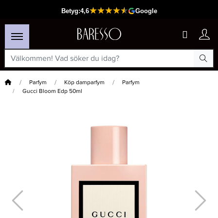
Hem
Parfym
Köp damparfym
Parfym
Gucci Bloom Edp 50ml
×
Passar din varukorg
-15%