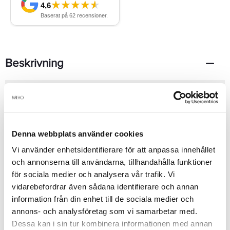
Beskrivning
Gucci Bloom fångar andan av de moderna, mångsidiga och
autentiska Gucci-kvinnorna.Med noter av naturlig tuberos och
jasmin skapar en oväntat fyllig, vitblommig doft på
huden.Rangoon Creeper, en växt upptäckt i södra Indien som
ändrar färg från vit till rosa och slutligen till rött när den blommar,
Denna webbplats använder cookies
tillför en pudrig, blommighet till doften. 50ml
Vi använder enhetsidentifierare för att anpassa innehållet
Se mer
och annonserna till användarna, tillhandahålla funktioner
för sociala medier och analysera vår trafik. Vi
vidarebefordrar även sådana identifierare och annan
Produktdetaljer
information från din enhet till de sociala medier och
annons- och analysföretag som vi samarbetar med.
Dessa kan i sin tur kombinera informationen med annan