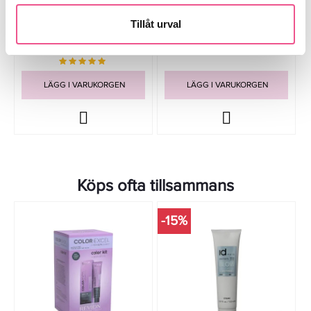
Paco Rabanne Lady Million Edp
Hugo Boss Woman Edp Spray
50ml
90ml
Tillåt urval
699 kr
449 kr
Rek. pris 909 kr
Rek. pris 649 kr
LÄGG I VARUKORGEN
LÄGG I VARUKORGEN
Köps ofta tillsammans
-15%