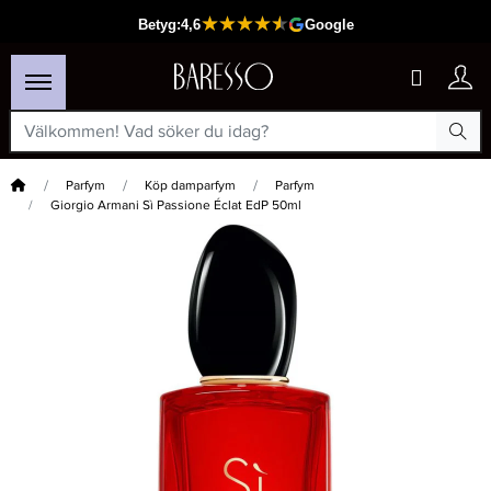
Hem
Parfym
Köp damparfym
Parfym
Giorgio Armani Sì Passione Éclat EdP 50ml
×
Passar din varukorg