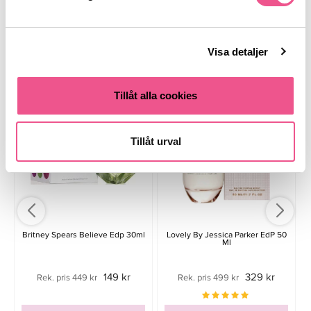
Parfym
Köp damparfym
Parfym
Visa detaljer
Liknande produkter
Tillåt alla cookies
Tillåt urval
Britney Spears Believe Edp 30ml
Lovely By Jessica Parker EdP 50
Ml
149 kr
329 kr
Rek. pris 449 kr
Rek. pris 499 kr