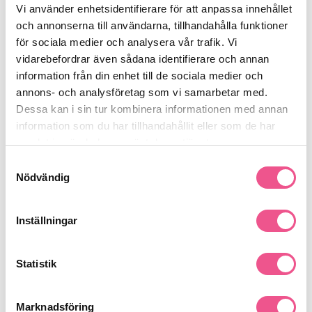
förtrollande avslutning på denna doftupplevelse. De skapar en
Vi använder enhetsidentifierare för att anpassa innehållet
långvarig doft som omger dig med elegans och charm under
och annonserna till användarna, tillhandahålla funktioner
hela dagen.
för sociala medier och analysera vår trafik. Vi
Giorgio Armani Sì Passione Éclat EdP är inte bara en doft – det
är ett uttryck av självsäkerhet och passion. Oavsett om du bär
vidarebefordrar även sådana identifierare och annan
den till vardags eller för speciella tillfällen, kommer den att
information från din enhet till de sociala medier och
komplettera din stil och utstråla en aura av förtrollande elegans.
annons- och analysföretag som vi samarbetar med.
Upptäck din passion med denna 50 ml flaska av ren njutning
Dessa kan i sin tur kombinera informationen med annan
och stil. Beställ din flaska idag och låt din doft berätta din
historia.
information som du har tillhandahållit eller som de har
Se mer
samlat in när du har använt deras tjänster.
Samtyckesval
Nödvändig
Produktdetaljer
Inställningar
Recensioner
Statistik
Finns i:
Marknadsföring