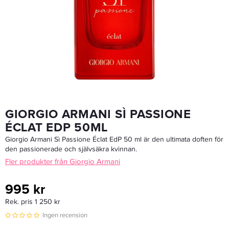
Paris Hilton Heiress Edp 100ml For Women
373,75 kr
Rek. pris 749 kr
LÄGG I VARUKORGEN
GIORGIO ARMANI SÌ PASSIONE
ÉCLAT EDP 50ML
Giorgio Armani Sì Passione Éclat EdP 50 ml är den ultimata doften för
den passionerade och självsäkra kvinnan.
Fler produkter från Giorgio Armani
995 kr
Rek. pris 1 250 kr
Ingen recension