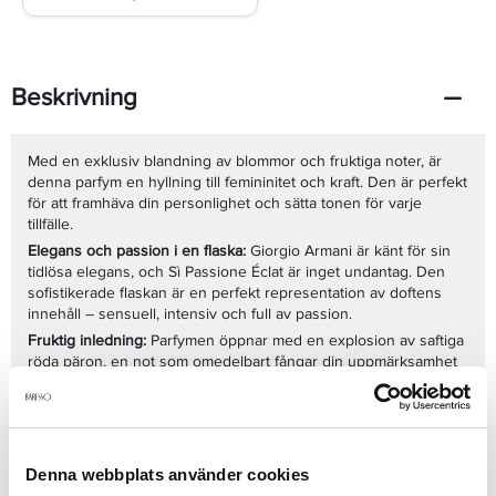
Beskrivning
Med en exklusiv blandning av blommor och fruktiga noter, är
denna parfym en hyllning till femininitet och kraft. Den är perfekt
för att framhäva din personlighet och sätta tonen för varje
tillfälle.
Elegans och passion i en flaska:
Giorgio Armani är känt för sin
tidlösa elegans, och Sì Passione Éclat är inget undantag. Den
sofistikerade flaskan är en perfekt representation av doftens
innehåll – sensuell, intensiv och full av passion.
Fruktig inledning:
Parfymen öppnar med en explosion av saftiga
röda päron, en not som omedelbart fångar din uppmärksamhet
och ger en uppfriskande känsla av friskhet.
Hjärtats passion:
I hjärtnoterna dominerar en bukett av röda
rosor, kända för sin symbolik av kärlek och passion. Dessa
blommor ger en sensuell och förförisk dimension åt doften.
Denna webbplats använder cookies
Varm bas:
Basnoterna av vanilj och cederträ ger en varm och