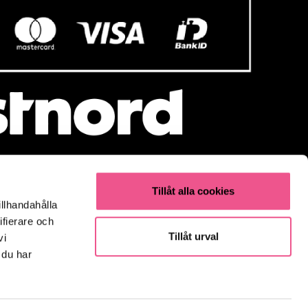
Tillåt alla cookies
illhandahålla
Populärt
ifierare och
Olaplex
Tillåt urval
vi
Kevin Murphy
 du har
K18
Elverktyg & Klippmaskiner
Parfym