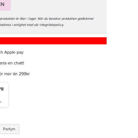
EN
 produkten är åter i lager. När du bevakar produkten godkänner
stadress i enlighet med vår integritetspolicy.
ch Apple pay
rta en chatt!
för mer än 299kr
Parfym