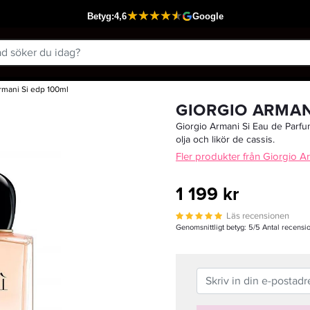
rmani Si edp 100ml
Passar din varukorg
GIORGIO ARMAN
Giorgio Armani Si Eau de Parfu
olja och likör de cassis.
Fler produkter från Giorgio A
1 199 kr
Läs recensionen
Genomsnittligt betyg:
5
/5 Antal recensi