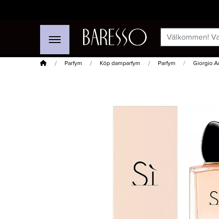
Hem
Parfym
Köp damparfym
Parfym
Giorgio A