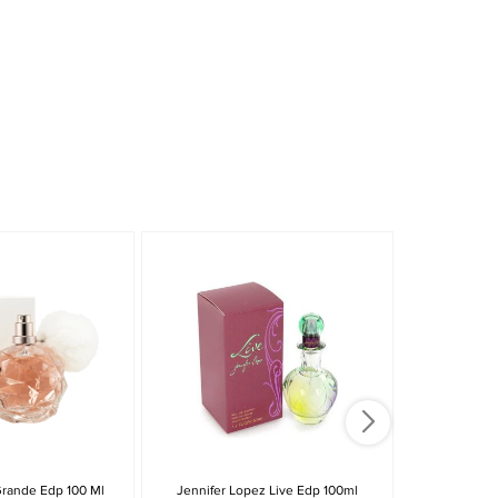
Grande Edp 100 Ml
Jennifer Lopez Live Edp 100ml
Ariana Grand