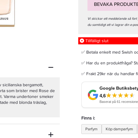
BEVAKA PRODUKT
Vi skickar ett meddelande så fort
du samtidigt att vi lagrar din e-po
Hugo Boss Orange Man Edt 100ml
Tillfälligt slut
✅ Betala enkelt med Swish o
449 kr
Rek. pris 649 kr
✅ Har du en produktfråga? Sta
✅ Frakt 29kr när du handlar 
LÄGG I VARUKORGEN
sicilianska bergamott,
järta som brister med Rose de
lut. Varma undertoner smeker
tade med blonda träslag,
Finns i:
Parfym
Köp damparfym