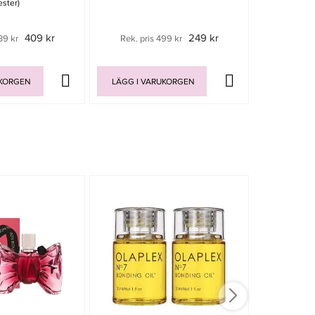
ester)
409 kr
249 kr
39 kr
Rek. pris 499 kr
Rek. pri
UKORGEN
LÄGG I VARUKORGEN
LÄGG I V