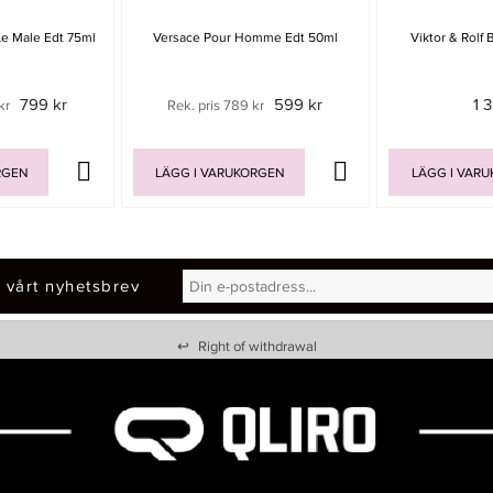
Le Male Edt 75ml
Versace Pour Homme Edt 50ml
Viktor & Rolf
799 kr
599 kr
1 
kr
Rek. pris 789 kr
RGEN
LÄGG I VARUKORGEN
LÄGG I VAR
 vårt nyhetsbrev
↩
Right of withdrawal