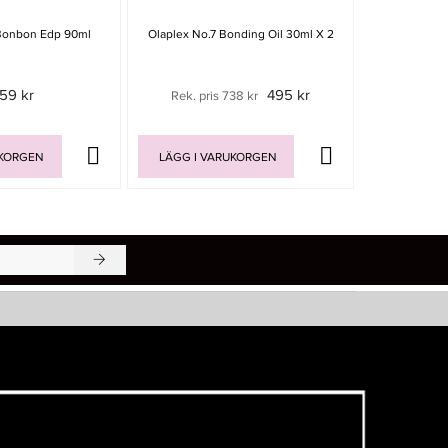
 Bonbon Edp 90ml
Olaplex No.7 Bonding Oil 30ml X 2
Jean Paul Gau
359 kr
495 kr
Rek. pris 738 kr
Rek. pris 
UKORGEN
LÄGG I VARUKORGEN
LÄGG I V