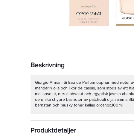
Beskrivning
Giorgio Armani Si Eau de Parfum öppnar med noter av 
mandarin olja och likör de cassis, som stöds av ett h
mai absolut, neroli absolut och egyptisk jasmin abso
de unika chypre basnoter av patchouli olja sammanflä
bärnsten och musky toner kallas orcanox.100ml
Produktdetaljer