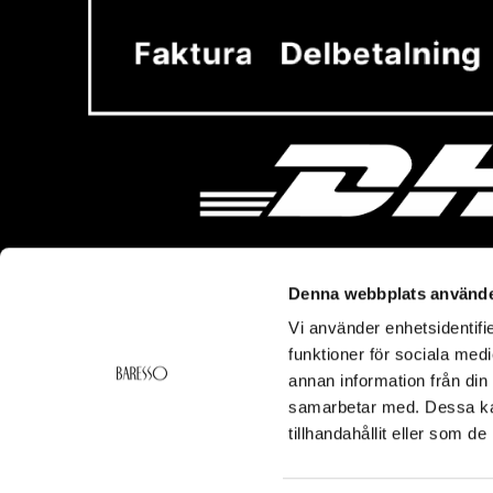
Denna webbplats använde
Vi använder enhetsidentifie
Vi hjälper dig!
Om Ba
funktioner för sociala medi
Kontakt
Baresso 
annan information från din
Köpvillkor
Om Bares
samarbetar med. Dessa kan
Frakt & Leverans
Cookiepol
tillhandahållit eller som d
Ångerrätt & Returer
Integritets
Smspolicy