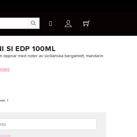
×
I SI EDP 100ML
m öppnar med noter av sicilianska bergamott, mandarin
rmani
oner:
1