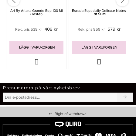
Ari By Ariana Grande Edp 100 Ml
Escada Especially Delicate Notes
(Tester)
Edt 50ml
409 kr
579 kr
Rek. pris 539 kr
Rek. pris 959 kr
LÄGG I VARUKORGEN
LÄGG I VARUKORGEN
Prenumerera på vårt nyhetsbrev
↩
Right of withdrawal