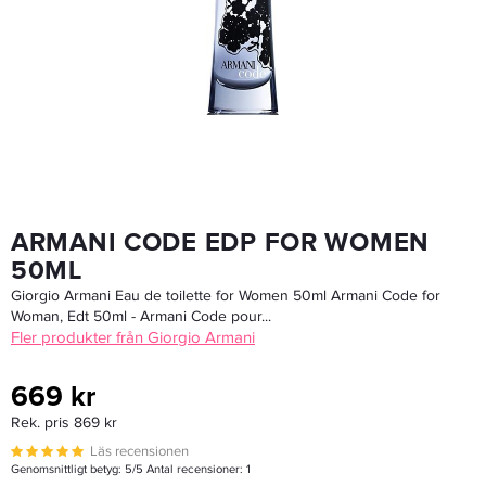
Clean Classic Air Edp 60 Ml
499 kr
Rek. pris 579 kr
LÄGG I VARUKORGEN
ARMANI CODE EDP FOR WOMEN
50ML
Giorgio Armani Eau de toilette for Women 50ml Armani Code for
Woman, Edt 50ml - Armani Code pour...
Fler produkter från Giorgio Armani
669 kr
Rek. pris 869 kr
Läs recensionen
Genomsnittligt betyg:
5
/5 Antal recensioner:
1