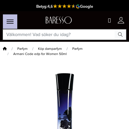
Hem
Parfym
Köp damparfym
Parfym
Armani Code edp for Women 50ml
×
Passar din varukorg