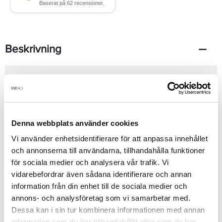
Beskrivning
Giorgio Armani Eau de toilette for Women 50ml Armani Code for
Woman, Edt 50ml Modehus/Märke - Armani Code pour femme
från Armani lanserades 2006 och är varm, förförande och
romantisk. Den har en mjuk, underbar doft med toner från
apelsinblomma, jasmin och honung. Toppnot: päronsorbet och
Denna webbplats använder cookies
blodapelsinHjärtnot: apelsinblomma, jasmin, ingefära och
lavendelhonung Basnot: sandelträ och vanilj
Se mer
Vi använder enhetsidentifierare för att anpassa innehållet
och annonserna till användarna, tillhandahålla funktioner
för sociala medier och analysera vår trafik. Vi
vidarebefordrar även sådana identifierare och annan
Produktdetaljer
information från din enhet till de sociala medier och
annons- och analysföretag som vi samarbetar med.
Dessa kan i sin tur kombinera informationen med annan
Recensioner
information som du har tillhandahållit eller som de har