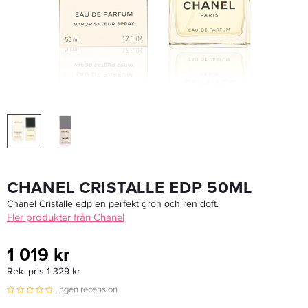
Biotherm Deo Pure Antiperspirant Stick 40ml
249 kr
Rek. pris 275 kr
LÄGG I VARUKORGEN
CHANEL CRISTALLE EDP 50ML
Chanel Cristalle edp en perfekt grön och ren doft.
Fler produkter från Chanel
1 019 kr
Rek. pris 1 329 kr
Ingen recension