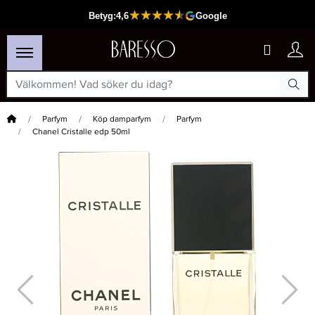
Hem
Parfym
Köp damparfym
Parfym
Chanel Cristalle edp 50ml
×
Passar din varukorg