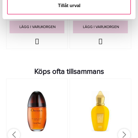
Tillåt urval
699 kr
599 kr
Rek. pris 909 kr
Rek. pris 995 kr
LÄGG I VARUKORGEN
LÄGG I VARUKORGEN
Köps ofta tillsammans