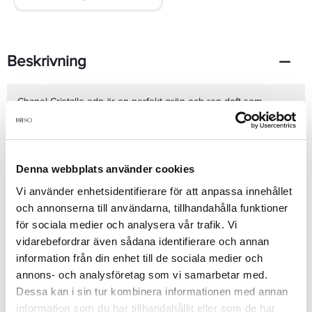
Beskrivning
Chanel Cristalle edp är en perfekt grön och ren doft som
avslöjar ett brett spektrum av doftnoter: från grön kryddig
basilika till söta petitgrain, en perfekt början följt av
översvallande utbrott av citron och bergamott friskhet. Hjärtat
består av hyacint och jasmin. Basen innehåller ek mossa och
trä.50ml
Denna webbplats använder cookies
Se mer
Vi använder enhetsidentifierare för att anpassa innehållet
och annonserna till användarna, tillhandahålla funktioner
för sociala medier och analysera vår trafik. Vi
vidarebefordrar även sådana identifierare och annan
Produktdetaljer
information från din enhet till de sociala medier och
annons- och analysföretag som vi samarbetar med.
Recensioner
Dessa kan i sin tur kombinera informationen med annan
information som du har tillhandahållit eller som de har