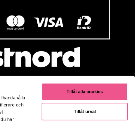
Tillåt alla cookies
illhandahålla
Populärt
ifierare och
Olaplex
Tillåt urval
vi
Kevin Murphy
 du har
K18
Elverktyg & Klippmaskiner