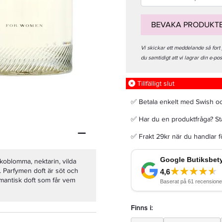
BEVAKA PRODUKT
Vi skickar ett meddelande så fort
du samtidigt att vi lagrar din e-po
Lanza Healing Volume Thickening Treatment Spray 100 Ml
Tillfälligt slut
223,20 kr
279 kr
✅ Betala enkelt med Swish o
✅ Har du en produktfråga? Sta
LÄGG I VARUKORGEN
✅ Frakt 29kr när du handlar 
oblomma, nektarin, vilda
. Parfymen doft är söt och
mantisk doft som får vem
Finns i: