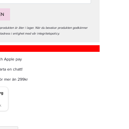
EN
 produkten är åter i lager. När du bevakar produkten godkänner
stadress i enlighet med vår integritetspolicy.
ch Apple pay
rta en chatt!
för mer än 299kr