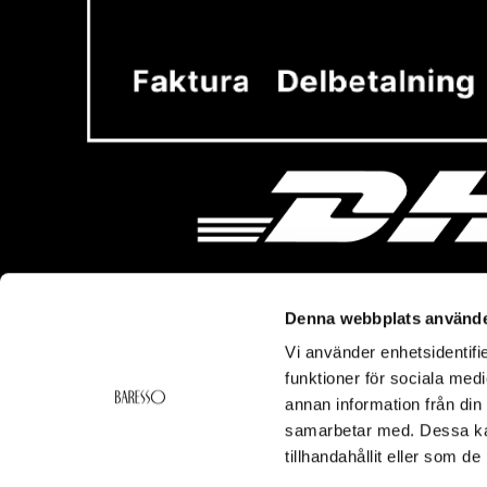
Denna webbplats använde
Vi använder enhetsidentifie
Vi hjälper dig!
Om Ba
funktioner för sociala medi
Kontakt
Baresso 
annan information från din
Köpvillkor
Om Bares
samarbetar med. Dessa kan
Frakt & Leverans
Cookiepol
tillhandahållit eller som d
Ångerrätt & Returer
Integritets