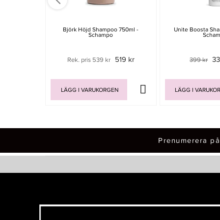
Björk Höjd Shampoo 750ml -
Unite Boosta Sh
Schampo
Scha
519 kr
33
Rek. pris 539 kr
399 kr
LÄGG I VARUKORGEN
LÄGG I VARUKO
Prenumerera på