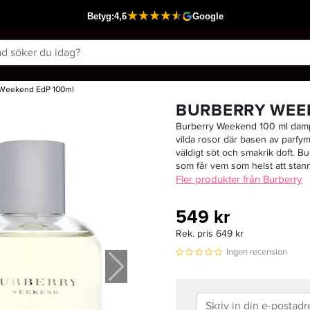
 Weekend EdP 100ml
Passar din varukorg
BURBERRY WEE
Burberry Weekend 100 ml dampa
vilda rosor där basen av parfym
väldigt söt och smakrik doft. 
som får vem som helst att stan
Fler produkter från Burberry
549 kr
Rek. pris 649 kr
Ingen recension