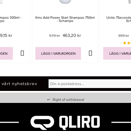
ampoo 300ml -
Kms Add Power Start Shampoo 750ml
Unite 7Second
mpo
- Schampo
Sc
9,15 kr
463,20 kr
579 kr
399 kr
RGEN
LÄGG I VARUKORGEN
LÄGG I VAR
 vårt nyhetsbrev
↩
Right of withdrawal