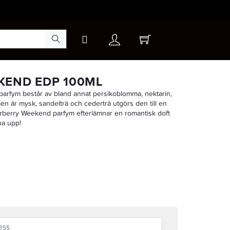
×
KEND EDP 100ML
rfym består av bland annat persikoblomma, nektarin,
en är mysk, sandelträ och cederträ utgörs den till en
-15%
Burberry Weekend parfym efterlämnar en romantisk doft
na upp!