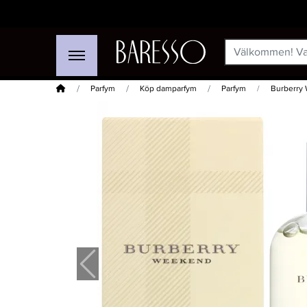
Hem
Parfym
Köp damparfym
Parfym
Burberry
-20%