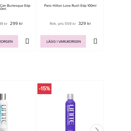
n Can Burlesque Edp
Paris Hilton Love Rush Edp 100ml
Paris Hilto
50ml
299 kr
329 kr
49 kr
Rek. pris 559 kr
Rek. pri
UKORGEN
LÄGG I VARUKORGEN
LÄGG I V
-15%
-15%