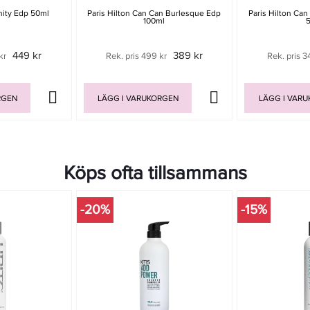
rnity Edp 50ml
Paris Hilton Can Can Burlesque Edp
Paris Hilton Ca
100ml
449 kr
389 kr
kr
Rek. pris 499 kr
Rek. pris 3
RGEN
LÄGG I VARUKORGEN
LÄGG I VAR
Köps ofta tillsammans
-20%
-15%