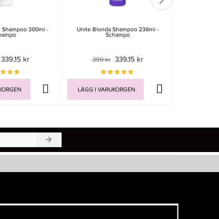
s Shampoo 300ml -
Unite Blonda Shampoo 236ml -
Unite U Lu
hampo
Schampo
339,15 kr
339,15 kr
399 kr
549 
UKORGEN
LÄGG I VARUKORGEN
LÄGG I V