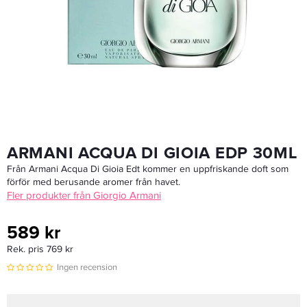
Davines Oi Oil 50ml - Hårolja
239,20 kr
299 kr
LÄGG I VARUKORGEN
ARMANI ACQUA DI GIOIA EDP 30ML
Från Armani Acqua Di Gioia Edt kommer en uppfriskande doft som
förför med berusande aromer från havet.
Fler produkter från Giorgio Armani
589 kr
Rek. pris 769 kr
Ingen recension