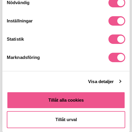
Nödvändig
Liknande produkter
Inställningar
Statistik
Marknadsföring
Visa detaljer
Valentino Donna Born In Roma
Valentino Donna Born In Roma
Edp 30ml
Edp 50ml
Tillåt alla cookies
799 kr
1 095 kr
Rek. pris 859 kr
Rek. pris 1 450 kr
Tillåt urval
LÄGG I VARUKORGEN
LÄGG I VARUKORGEN