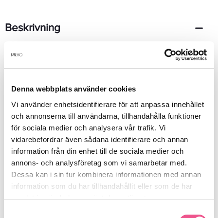
Beskrivning
Armani Acqua Di Gioia Edp är en uppfriskande doft som förför
med berusande aromer från havet.Parfymen är sensuellt feminin
och utstrålar styrka, värdighet och ett själsligt djup.30ml
Denna webbplats använder cookies
Vi använder enhetsidentifierare för att anpassa innehållet
Produktdetaljer
och annonserna till användarna, tillhandahålla funktioner
för sociala medier och analysera vår trafik. Vi
vidarebefordrar även sådana identifierare och annan
Recensioner
information från din enhet till de sociala medier och
annons- och analysföretag som vi samarbetar med.
Dessa kan i sin tur kombinera informationen med annan
Finns i:
information som du har tillhandahållit eller som de har
samlat in när du har använt deras tjänster.
Parfym
Köp damparfym
Parfym
Samtyckesval