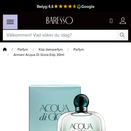
Hem
Parfym
Köp damparfym
Parfym
Armani Acqua Di Gioia Edp 30ml
×
Passar din varukorg
-20%