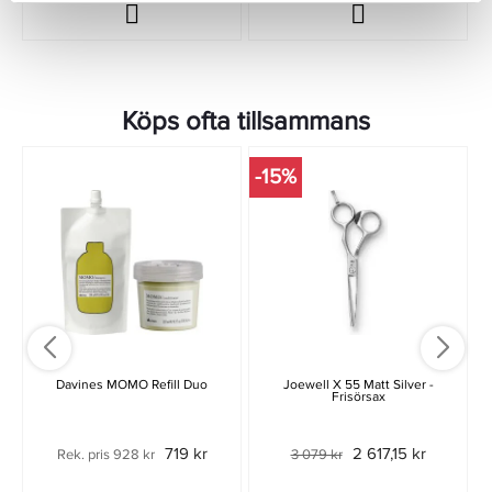
Köps ofta tillsammans
-15%
Davines MOMO Refill Duo
Joewell X 55 Matt Silver -
Frisörsax
719 kr
2 617,15 kr
Rek. pris 928 kr
3 079 kr