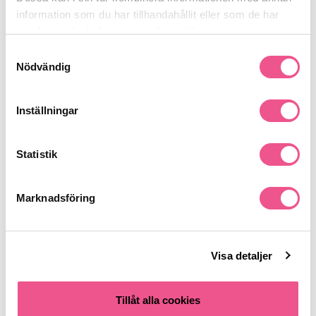
information som du har tillhandahållit eller som de har
Recensioner
samlat in när du har använt deras tjänster.
Samtyckesval
Nödvändig
Finns i:
Parfym
Köp damparfym
Parfym
Inställningar
Statistik
Liknande produkter
Marknadsföring
Visa detaljer
Tillåt alla cookies