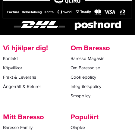
Vi hjälper dig!
Om Baresso
Kontakt
Baresso Magasin
Köpvillkor
Om Baresso.se
Frakt & Leverans
Cookiepolicy
Ångerrätt & Returer
Integritetspolicy
Smspolicy
Mitt Baresso
Populärt
Baresso Family
Olaplex