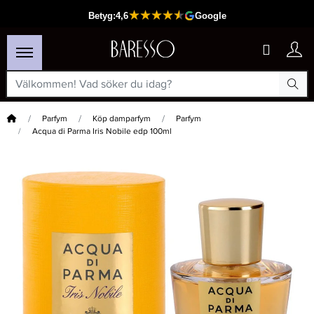
Hem
Parfym
Köp damparfym
Parfym
Acqua di Parma Iris Nobile edp 100ml
×
Passar din varukorg
-50%