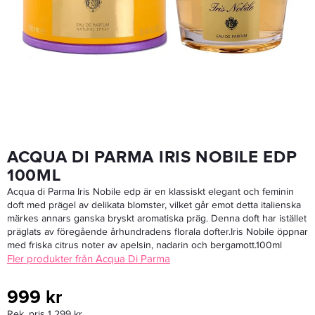
Milani Conceal + Perfect 2-In-1 Foundation + Concealer
79,50 kr
159 kr
ACQUA DI PARMA IRIS NOBILE EDP
100ML
Acqua di Parma Iris Nobile edp är en klassiskt elegant och feminin
doft med prägel av delikata blomster, vilket går emot detta italienska
märkes annars ganska bryskt aromatiska präg. Denna doft har istället
präglats av föregående århundradens florala dofter.Iris Nobile öppnar
med friska citrus noter av apelsin, nadarin och bergamott.100ml
Fler produkter från Acqua Di Parma
999 kr
Rek. pris 1 299 kr